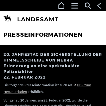
Zur Navigation (Enter)
Zum Inhalt (Enter)
Zum Footer (Enter)
PRESSEINFORMATIONEN
20. JAHRESTAG DER SICHERSTELLUNG DER
HIMMELSSCHEIBE VON NEBRA
Erinnerung an eine spektakuläre
Polizeiaktion
22. FEBRUAR 2022
Die folgende Presseinformation ist auch als
PDF zum
Herunterladen
erhältlich.
Vor genau 20 Jahren, am 23. Februar 2002, wurde die
Himmelsscheibe von Nebra durch die Schweizer Polizei