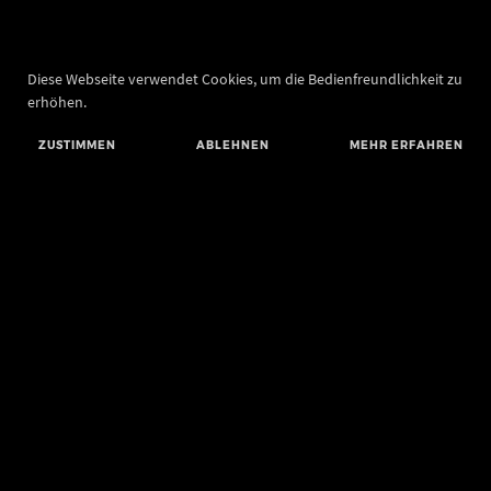
Diese Webseite verwendet Cookies, um die Bedienfreundlichkeit zu
erhöhen.
ZUSTIMMEN
ABLEHNEN
MEHR ERFAHREN
Landesamt für Denkmalpflege und Archäologie Sachsen-Anhalt
Landesmuseum für Vorgeschichte
Richard-Wagner-Straße 9
06114 Halle (Saale)
poststelle@lda.stk.sachsen-anhalt.de
Telefon: +49 345 5247-580
Telefax: +49 345 5247-351
BLUESKY
MASTODON
YOUTUBE
FACEBOOK
INSTAGRAM LANDESMUSEUM