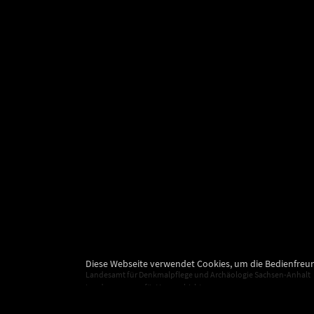
Diese Webseite verwendet Cookies, um die Bedienfreun
Landesamt für Denkmalpflege und Archäologie Sachsen-Anhalt
Landesmuseum für Vorgeschichte
Richard-Wagner-Straße 9
06114 Halle (Saale)