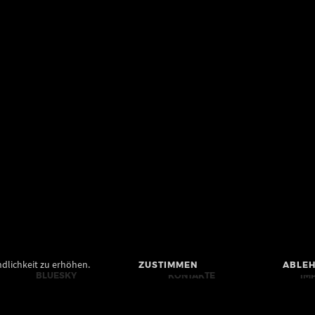
dlichkeit zu erhöhen.
ZUSTIMMEN
ABLE
BLUESKY
KONTAKTE
IM
MASTODON
PRESSE
BA
YOUTUBE
BILDRECHTE UND
DA