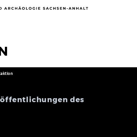
N
taktion
röffentlichungen des