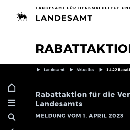
Zur Navigation (Enter)
Zum Inhalt (Enter)
Zum Footer (Enter)
RABATTAKTIO
Landesamt
Aktuelles
1.4.22 Rabat
Rabattaktion für die Ve
Landesamts
MELDUNG VOM 1. APRIL 2023