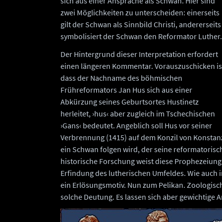
sich aus einer Ansprache als Schwan. Hier sind
zwei Möglichkeiten zu unterscheiden: einerseits
gilt der Schwan als Sinnbild Christi, andererseits
symbolisiert der Schwan den Reformator Luther.
Der Hintergrund dieser Interpretation erfordert
einen längeren Kommentar. Vorauszuschicken is
dass der Nachname des böhmischen
Frühreformators Jan Hus sich aus einer
Abkürzung seines Geburtsortes Hustinetz
herleitet, ›hus‹ aber zugleich im Tschechischen
›Gans‹ bedeutet. Angeblich soll Hus vor seiner
Verbrennung (1415) auf dem Konzil von Konstanz
ein Schwan folgen wird, der seine reformatoris
historische Forschung weist diese Prophezeiung n
Erfindung des lutherischen Umfeldes. Wie auch 
ein Erlösungsmotiv. Nun zum Pelikan. Zoologisc
solche Deutung. Es lassen sich aber gewichtig