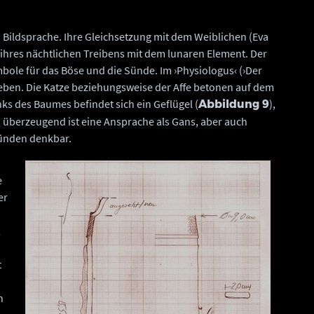
hen Bildsprache. Ihre Gleichsetzung mit dem Weiblichen (Eva
 ihres nächtlichen Treibens mit dem lunaren Element. Der
ymbole für das Böse und die Sünde. Im ›Physiologus‹ (›Der
ieben. Die Katze beziehungsweise der Affe betonen auf dem
s des Baumes befindet sich ein Geflügel (
),
Abbildung 9
h überzeugend ist eine Ansprache als Gans, aber auch
ründen denkbar.
e
er
,
t
n