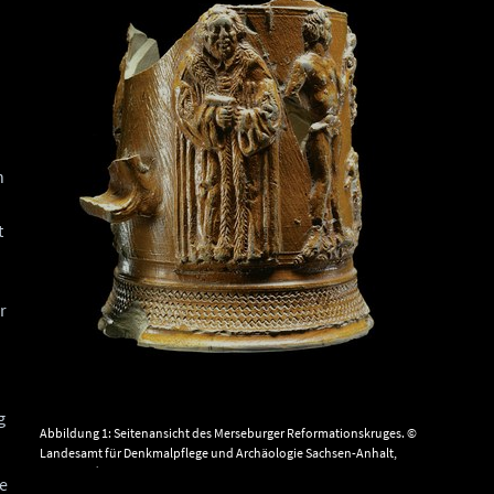
h
t
r
g
Abbildung 1: Seitenansicht des Merseburger Reformationskruges. ©
Landesamt für Denkmalpflege und Archäologie Sachsen-Anhalt,
Juraj Lipták.
se