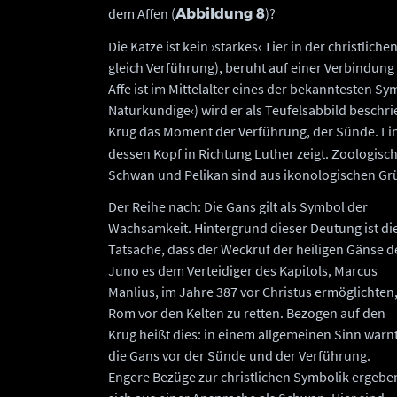
dem Affen (
)?
Abbildung 8
Die Katze ist kein ›starkes‹ Tier in der christlic
gleich Verführung), beruht auf einer Verbindung
Affe ist im Mittelalter eines der bekanntesten S
Naturkundige‹) wird er als Teufelsabbild beschr
Krug das Moment der Verführung, der Sünde. Link
dessen Kopf in Richtung Luther zeigt. Zoologisc
Schwan und Pelikan sind aus ikonologischen G
Der Reihe nach: Die Gans gilt als Symbol der
Wachsamkeit. Hintergrund dieser Deutung ist di
Tatsache, dass der Weckruf der heiligen Gänse d
Juno es dem Verteidiger des Kapitols, Marcus
Manlius, im Jahre 387 vor Christus ermöglichten
Rom vor den Kelten zu retten. Bezogen auf den
Krug heißt dies: in einem allgemeinen Sinn warn
die Gans vor der Sünde und der Verführung.
Engere Bezüge zur christlichen Symbolik ergebe