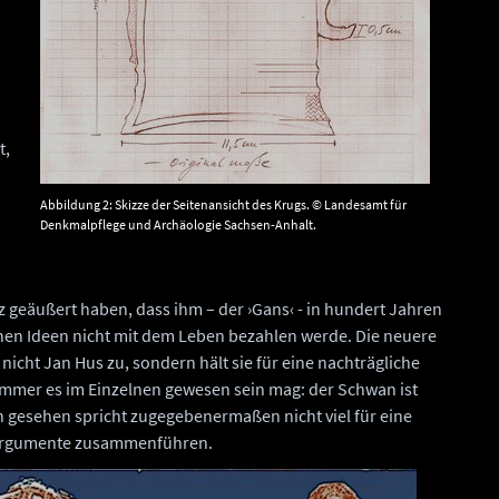
t,
Abbildung 2: Skizze der Seitenansicht des Krugs. © Landesamt für
Denkmalpflege und Archäologie Sachsen-Anhalt.
 geäußert haben, dass ihm – der ›Gans‹ - in hundert Jahren
chen Ideen nicht mit dem Leben bezahlen werde. Die neuere
icht Jan Hus zu, sondern hält sie für eine nachträgliche
immer es im Einzelnen gewesen sein mag: der Schwan ist
h gesehen spricht zugegebenermaßen nicht viel für eine
e Argumente zusammenführen.