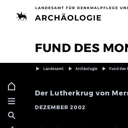
Zur Navigation (Enter)
Zum Inhalt (Enter)
Zum Footer (Enter)
FUND DES MO
Landesamt
Archäologie
Fund des 
Der Lutherkrug von Mer
DEZEMBER 2002