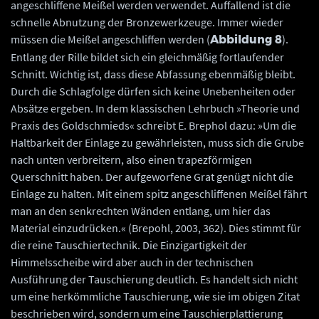
angeschliffene Meißel werden verwendet. Auffallend ist die
schnelle Abnutzung der Bronzewerkzeuge. Immer wieder
müssen die Meißel angeschliffen werden (
).
Abbildung 8
Entlang der Rille bildet sich ein gleichmäßig fortlaufender
Schnitt. Wichtig ist, dass diese Abfassung ebenmäßig bleibt.
Durch die Schlagfolge dürfen sich keine Unebenheiten oder
Absätze ergeben. In dem klassischen Lehrbuch »Theorie und
Praxis des Goldschmieds« schreibt E. Brephol dazu: »Um die
Haltbarkeit der Einlage zu gewährleisten, muss sich die Grube
nach unten verbreitern, also einen trapezförmigen
Querschnitt haben. Der aufgeworfene Grat genügt nicht die
Einlage zu halten. Mit einem spitz angeschliffenen Meißel fährt
man an den senkrechten Wänden entlang, um hier das
Material einzudrücken.« (Brepohl, 2003, 362). Dies stimmt für
die reine Tauschiertechnik. Die Einzigartigkeit der
Himmelsscheibe wird aber auch in der technischen
Ausführung der Tauschierung deutlich. Es handelt sich nicht
um eine herkömmliche Tauschierung, wie sie im obigen Zitat
beschrieben wird, sondern um eine Tauschierplattierung