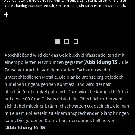
Abbildung 10: Das Goldblech vor dem Einlegen. © Landesamt für Denkmalpflege
und Archäologie Sachsen-Anhalt, Ernst Pernicka, Christian-Heinrich Wunderlich.
Abschließend wird der das Goldblech einfassende Rand mit
einem polierten Flachpunzen geglättet (
). Die
Abbildung 13
Tauschierung lebt von dem starken Farbkontrast der
unterschiedlichen Metalle. Die blanke Bronze ergibt jedoch
nur einen ungenügenden Kontrast, und wird deshalb
abschließend dunkel patiniert. Dazu wird die komplette Arbeit
auf etwa 400 Grad Celsius erhitzt, die Oberfläche überzieht
sich dabei mit einer bräunlichschwarzen Oxidschicht, die man
mit einem Polierstein zu einem ansprechenden Glanz bringen
kann. Die goldenen Sterne leuchten daraus hell hervor
(
,
).
Abbildung 14
15