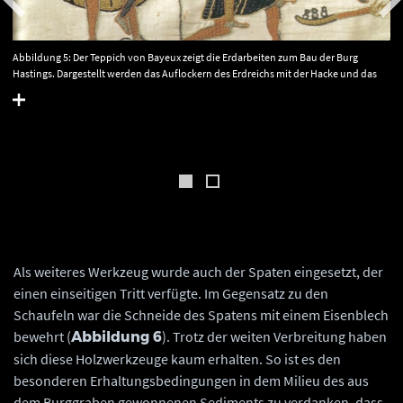
Abbildung 5: Der Teppich von Bayeux zeigt die Erdarbeiten zum Bau der Burg
Hastings. Dargestellt werden das Auflockern des Erdreichs mit der Hacke und das
Aufschütten des Burghügels. © Von Antonsusi (talk) 01:12, 8 March 2013 (UTC) -
http://www.hsaugsburg.de/~harsch/Chronologia/Lspost11/Bayeux/bay_tama.html,
Gemeinfrei, https://commons.wikimedia.org/w/index.php?curid=25030006.
Als weiteres Werkzeug wurde auch der Spaten eingesetzt, der
einen einseitigen Tritt verfügte. Im Gegensatz zu den
Schaufeln war die Schneide des Spatens mit einem Eisenblech
bewehrt (
). Trotz der weiten Verbreitung haben
Abbildung 6
sich diese Holzwerkzeuge kaum erhalten. So ist es den
besonderen Erhaltungsbedingungen in dem Milieu des aus
dem Burggraben gewonnenen Sediments zu verdanken, dass