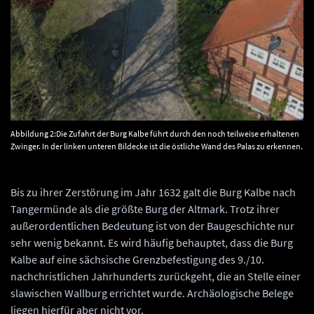
Abbildung 2:Die Zufahrt der Burg Kalbe führt durch den noch teilweise erhaltenen
Zwinger. In der linken unteren Bildecke ist die östliche Wand des Palas zu erkennen.
© Landesamt für Denkmalpflege und Archäologie Sachsen-Anhalt.
Bis zu ihrer Zerstörung im Jahr 1632 galt die Burg Kalbe nach
Tangermünde als die größte Burg der Altmark. Trotz ihrer
außerordentlichen Bedeutung ist von der Baugeschichte nur
sehr wenig bekannt. Es wird häufig behauptet, dass die Burg
Kalbe auf eine sächsische Grenzbefestigung des 9./10.
nachchristlichen Jahrhunderts zurückgeht, die an Stelle einer
slawischen Wallburg errichtet wurde. Archäologische Belege
liegen hierfür aber nicht vor.