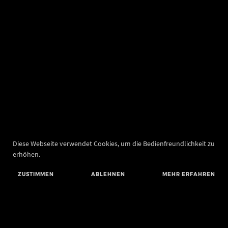
Diese Webseite verwendet Cookies, um die Bedienfreundlichkeit zu
erhöhen.
ZUSTIMMEN
ABLEHNEN
MEHR ERFAHREN
Landesamt für Denkmalpflege und Archäologie Sachsen-Anhalt
Landesmuseum für Vorgeschichte
Richard-Wagner-Straße 9
06114 Halle (Saale)