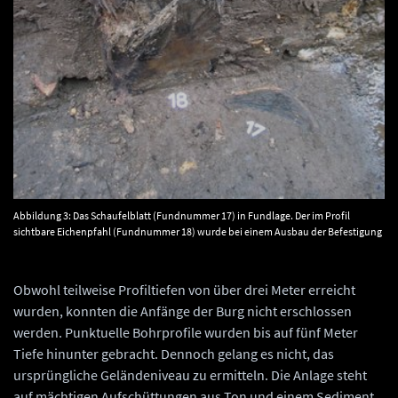
Abbildung 3: Das Schaufelblatt (Fundnummer 17) in Fundlage. Der im Profil
sichtbare Eichenpfahl (Fundnummer 18) wurde bei einem Ausbau der Befestigung
um 1500 eingerammt. © Landesamt für Denkmalpflege und Archäologie Sachsen-
Anhalt.
Obwohl teilweise Profiltiefen von über drei Meter erreicht
wurden, konnten die Anfänge der Burg nicht erschlossen
werden. Punktuelle Bohrprofile wurden bis auf fünf Meter
Tiefe hinunter gebracht. Dennoch gelang es nicht, das
ursprüngliche Geländeniveau zu ermitteln. Die Anlage steht
auf mächtigen Aufschüttungen aus Ton und einem Sediment,