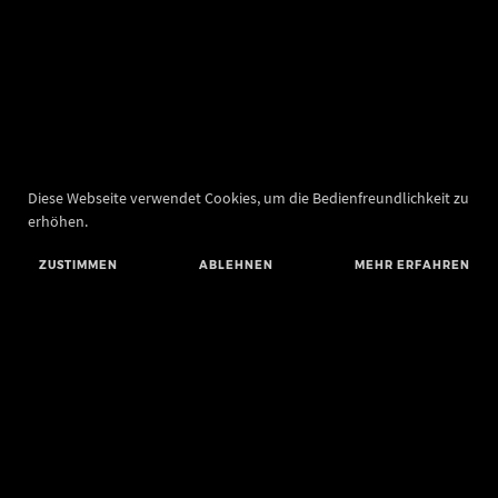
Diese Webseite verwendet Cookies, um die Bedienfreundlichkeit zu
erhöhen.
ZUSTIMMEN
ABLEHNEN
MEHR ERFAHREN
Landesamt für Denkmalpflege und Archäologie Sachsen-Anhalt
Landesmuseum für Vorgeschichte
Richard-Wagner-Straße 9
06114 Halle (Saale)
poststelle@lda.stk.sachsen-anhalt.de
Telefon: +49 345 5247-580
Telefax: +49 345 5247-351
BLUESKY