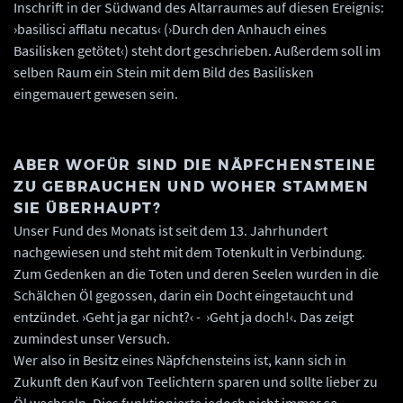
Inschrift in der Südwand des Altarraumes auf diesen Ereignis:
›basilisci afflatu necatus‹ (›Durch den Anhauch eines
Basilisken getötet‹) steht dort geschrieben. Außerdem soll im
selben Raum ein Stein mit dem Bild des Basilisken
eingemauert gewesen sein.
ABER WOFÜR SIND DIE NÄPFCHENSTEINE
ZU GEBRAUCHEN UND WOHER STAMMEN
SIE ÜBERHAUPT?
Unser Fund des Monats ist seit dem 13. Jahrhundert
nachgewiesen und steht mit dem Totenkult in Verbindung.
Zum Gedenken an die Toten und deren Seelen wurden in die
Schälchen Öl gegossen, darin ein Docht eingetaucht und
entzündet. ›Geht ja gar nicht?‹ - ›Geht ja doch!‹. Das zeigt
zumindest unser Versuch.
Wer also in Besitz eines Näpfchensteins ist, kann sich in
Zukunft den Kauf von Teelichtern sparen und sollte lieber zu
Öl wechseln. Dies funktionierte jedoch nicht immer so.