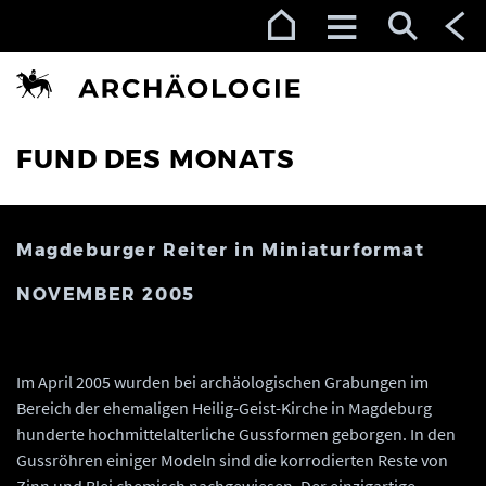
Zur Navigation (Enter)
Zum Inhalt (Enter)
Zum Footer (Enter)
FUND DES MONATS
Magdeburger Reiter in Miniaturformat
NOVEMBER 2005
Im April 2005 wurden bei archäologischen Grabungen im
Bereich der ehemaligen Heilig-Geist-Kirche in Magdeburg
hunderte hochmittelalterliche Gussformen geborgen. In den
Gussröhren einiger Modeln sind die korrodierten Reste von