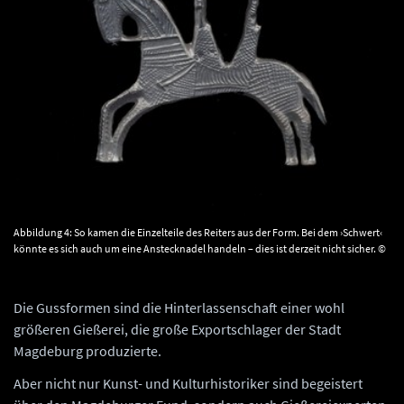
Abbildung 4: So kamen die Einzelteile des Reiters aus der Form. Bei dem ›Schwert‹
könnte es sich auch um eine Anstecknadel handeln – dies ist derzeit nicht sicher. ©
Landesamt für Denkmalpflege und Archäologie Sachsen-Anhalt.
Die Gussformen sind die Hinterlassenschaft einer wohl
größeren Gießerei, die große Exportschlager der Stadt
Magdeburg produzierte.
Aber nicht nur Kunst- und Kulturhistoriker sind begeistert