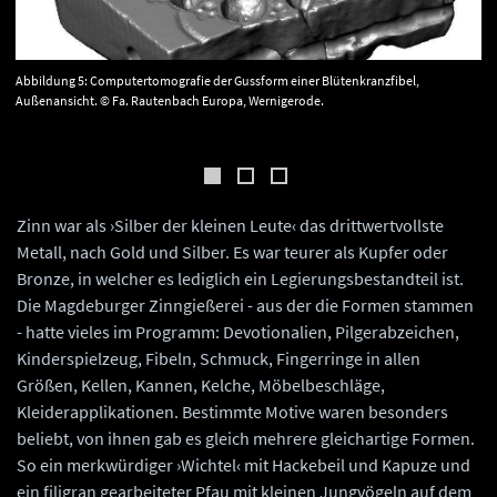
Abbildung 5: Computertomografie der Gussform einer Blütenkranzfibel,
Außenansicht. © Fa. Rautenbach Europa, Wernigerode.
Zinn war als ›Silber der kleinen Leute‹ das drittwertvollste
Metall, nach Gold und Silber. Es war teurer als Kupfer oder
Bronze, in welcher es lediglich ein Legierungsbestandteil ist.
Die Magdeburger Zinngießerei - aus der die Formen stammen
- hatte vieles im Programm: Devotionalien, Pilgerabzeichen,
Kinderspielzeug, Fibeln, Schmuck, Fingerringe in allen
Größen, Kellen, Kannen, Kelche, Möbelbeschläge,
Kleiderapplikationen. Bestimmte Motive waren besonders
beliebt, von ihnen gab es gleich mehrere gleichartige Formen.
So ein merkwürdiger ›Wichtel‹ mit Hackebeil und Kapuze und
ein filigran gearbeiteter Pfau mit kleinen Jungvögeln auf dem