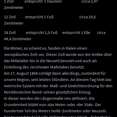
1 Zoll entspricht 1 Daumen circa 2,47
Zentimeter
12 Zoll entspricht 1 Fuß circa 29,6
Zentimeter
18 Zoll entspricht 1,5 Fuß entspricht 1 Elle circa
44,4 Zentimeter
Die Römer, so scheint es, fanden in Italien einen
›europäischen Zoll‹ vor. Dieser Zoll wurde von der Antike über
das Mittelalter bis in die Neuzeit benutzt und auch als
Einteilung des Jerichower Maßstabes benutzt.
Am 17. August 1868 schlägt dann allerdings, zumindest für
unsere Region, sein letztes Stündlein. An diesem Tag hielt das
metrische System mit der ›Maß- und Gewichtsordnung für den
Norddeutschen Bund‹ seinen gesetzlichen Einzug.
In dieser wurden die Längenmaße neu definiert. Die
Grundeinheit bildet nun ›das Meter‹ oder ›der Stab‹. Der
hundertste Teil des Meters heißt ›Zentimeter oder Neuzoll‹.
Der tausendste Teil heißt ›Millimeter oder Strich‹. Zehn Meter