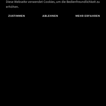
Diese Webseite verwendet Cookies, um die Bedienfreundlichkeit zu
erhöhen.
ZUSTIMMEN
ABLEHNEN
MEHR ERFAHREN
Landesamt für Denkmalpflege und Archäologie Sachsen-Anhalt
Landesmuseum für Vorgeschichte
Richard-Wagner-Straße 9
06114 Halle (Saale)
poststelle@lda.stk.sachsen-anhalt.de
Telefon: +49 345 5247-580
Telefax: +49 345 5247-351
BLUESKY
MASTODON
YOUTUBE
FACEBOOK
INSTAGRAM LANDESMUSEUM
INSTAGRAM LANDESAMT