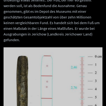
unbedingt etwas Seltenes.. Der Fuß, der hier vorgestellt
werden soll, ist als Bodenfund die Ausnahme. Genau
genommen, gibt es im Depot des Museums mit einer
geschätzten Gesamtobjektzahl von über zehn Millionen
keinen vergleichbaren Fund. Es handelt sich bei dem Fuß um
einen Maßstab in der Länge eines Maßfußes. Er wurde bei
Ausgrabungen in Jerichow (Landkreis Jerichower Land)
gefunden.