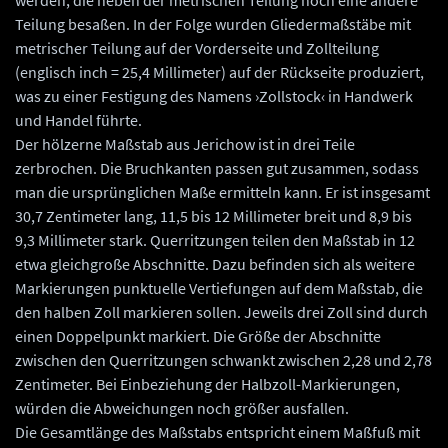
werden, die neben der metrischen Teilung noch eine andere
Teilung besaßen. In der Folge wurden Gliedermaßstäbe mit
metrischer Teilung auf der Vorderseite und Zollteilung
(englisch inch = 25,4 Millimeter) auf der Rückseite produziert,
was zu einer Festigung des Namens ›Zollstock‹ in Handwerk
und Handel führte.
Der hölzerne Maßstab aus Jerichow ist in drei Teile
zerbrochen. Die Bruchkanten passen gut zusammen, sodass
man die ursprünglichen Maße ermitteln kann. Er ist insgesamt
30,7 Zentimeter lang, 11,5 bis 12 Millimeter breit und 8,9 bis
9,3 Millimeter stark. Querritzungen teilen den Maßstab in 12
etwa gleichgroße Abschnitte. Dazu befinden sich als weitere
Markierungen punktuelle Vertiefungen auf dem Maßstab, die
den halben Zoll markieren sollen. Jeweils drei Zoll sind durch
einen Doppelpunkt markiert. Die Größe der Abschnitte
zwischen den Querritzungen schwankt zwischen 2,28 und 2,78
Zentimeter. Bei Einbeziehung der Halbzoll-Markierungen,
würden die Abweichungen noch größer ausfallen.
Die Gesamtlänge des Maßstabs entspricht einem Maßfuß mit