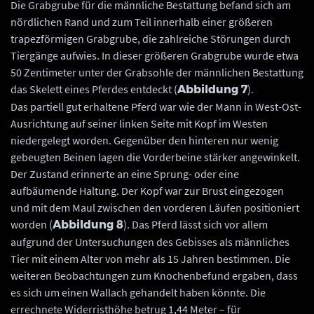
Die Grabgrube für die männliche Bestattung befand sich am
nördlichen Rand und zum Teil innerhalb einer größeren
trapezförmigen Grabgrube, die zahlreiche Störungen durch
Tiergänge aufwies. In dieser größeren Grabgrube wurde etwa
50 Zentimeter unter der Grabsohle der männlichen Bestattung
das Skelett eines Pferdes entdeckt (
).
Abbildung 7
Das partiell gut erhaltene Pferd war wie der Mann in West-Ost-
Ausrichtung auf seiner linken Seite mit Kopf im Westen
niedergelegt worden. Gegenüber den hinteren nur wenig
gebeugten Beinen lagen die Vorderbeine stärker angewinkelt.
Der Zustand erinnerte an eine Sprung- oder eine
aufbäumende Haltung. Der Kopf war zur Brust eingezogen
und mit dem Maul zwischen den vorderen Läufen positioniert
worden (
). Das Pferd lässt sich vor allem
Abbildung 8
aufgrund der Untersuchungen des Gebisses als männliches
Tier mit einem Alter von mehr als 15 Jahren bestimmen. Die
weiteren Beobachtungen zum Knochenbefund ergaben, dass
es sich um einen Wallach gehandelt haben könnte. Die
errechnete Widerristhöhe betrug 1,44 Meter – für