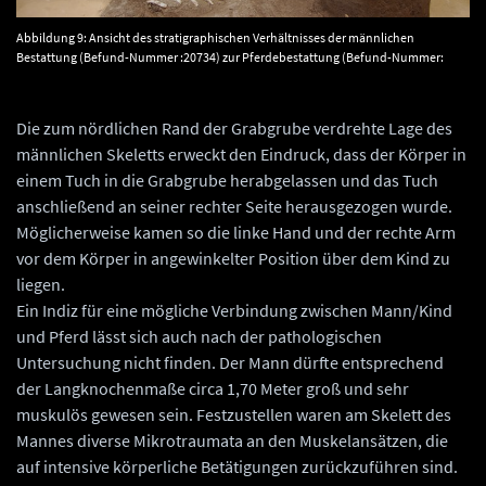
Abbildung 9: Ansicht des stratigraphischen Verhältnisses der männlichen
Bestattung (Befund-Nummer :20734) zur Pferdebestattung (Befund-Nummer:
20735). © Landesamt für Denkmalpflege und Archäologie Sachsen-Anhalt, Klaus
Powroznik.
Die zum nördlichen Rand der Grabgrube verdrehte Lage des
männlichen Skeletts erweckt den Eindruck, dass der Körper in
einem Tuch in die Grabgrube herabgelassen und das Tuch
anschließend an seiner rechter Seite herausgezogen wurde.
Möglicherweise kamen so die linke Hand und der rechte Arm
vor dem Körper in angewinkelter Position über dem Kind zu
liegen.
Ein Indiz für eine mögliche Verbindung zwischen Mann/Kind
und Pferd lässt sich auch nach der pathologischen
Untersuchung nicht finden. Der Mann dürfte entsprechend
der Langknochenmaße circa 1,70 Meter groß und sehr
muskulös gewesen sein. Festzustellen waren am Skelett des
Mannes diverse Mikrotraumata an den Muskelansätzen, die
auf intensive körperliche Betätigungen zurückzuführen sind.