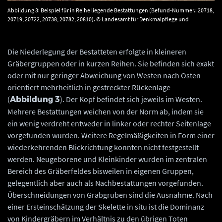
Abbildung 3: Beispiel für in Reihe liegende Bestattungen (Befund-Nummer.: 20718,
20719, 20722, 20738, 20782, 20810). © Landesamt für Denkmalpflege und
Archäologie Sachsen-Anhalt, Klaus Powroznik.
Die Niederlegung der Bestatteten erfolgte in kleineren
Gräbergruppen oder in kurzen Reihen. Sie befinden sich exakt
oder mit nur geringer Abweichung von Westen nach Osten
orientiert mehrheitlich in gestreckter Rückenlage
(
). Der Kopf befindet sich jeweils im Westen.
Abbildung 3
Mehrere Bestattungen weichen von der Norm ab, indem sie
ein wenig verdreht entweder in linker oder rechter Seitenlage
vorgefunden wurden. Weitere Regelmäßigkeiten in Form einer
wiederkehrenden Blickrichtung konnten nicht festgestellt
werden. Neugeborene und Kleinkinder wurden im zentralen
Bereich des Gräberfeldes bisweilen in eigenen Gruppen,
gelegentlich aber auch als Nachbestattungen vorgefunden.
Überschneidungen von Grabgruben sind die Ausnahme. Nach
einer Ersteinschätzung der Skelette in situ ist die Dominanz
von Kindergräbern im Verhältnis zu den übrigen Toten