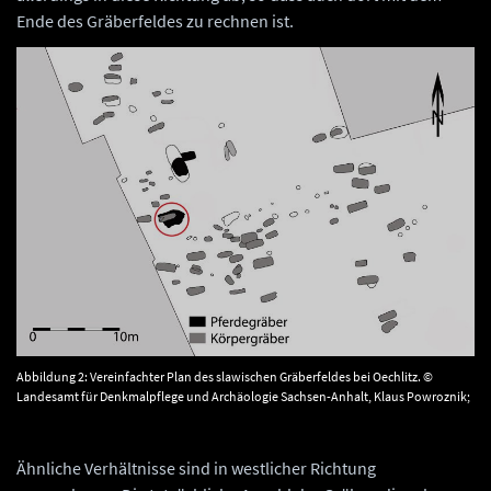
Ende des Gräberfeldes zu rechnen ist.
Abbildung 2: Vereinfachter Plan des slawischen Gräberfeldes bei Oechlitz. ©
Landesamt für Denkmalpflege und Archäologie Sachsen-Anhalt, Klaus Powroznik;
TDE Mitteldeutsche Bergbau Service GmbH, A. Otto.
Ähnliche Verhältnisse sind in westlicher Richtung