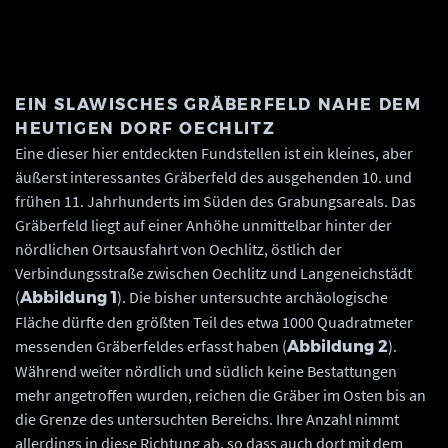
Landesamt für Denkmalpflege und Archäologie Sachsen-Anhalt, K. Schneider,
Torsten Schunke.
EIN SLAWISCHES GRÄBERFELD NAHE DEM
HEUTIGEN DORF OECHLITZ
Eine dieser hier entdeckten Fundstellen ist ein kleines, aber
äußerst interessantes Gräberfeld des ausgehenden 10. und
frühen 11. Jahrhunderts im Süden des Grabungsareals. Das
Gräberfeld liegt auf einer Anhöhe unmittelbar hinter der
nördlichen Ortsausfahrt von Oechlitz, östlich der
Verbindungsstraße zwischen Oechlitz und Langeneichstädt
(
). Die bisher untersuchte archäologische
Abbildung 1
Fläche dürfte den größten Teil des etwa 1000 Quadratmeter
messenden Gräberfeldes erfasst haben (
).
Abbildung 2
Während weiter nördlich und südlich keine Bestattungen
mehr angetroffen wurden, reichen die Gräber im Osten bis an
die Grenze des untersuchten Bereichs. Ihre Anzahl nimmt
allerdings in diese Richtung ab, so dass auch dort mit dem