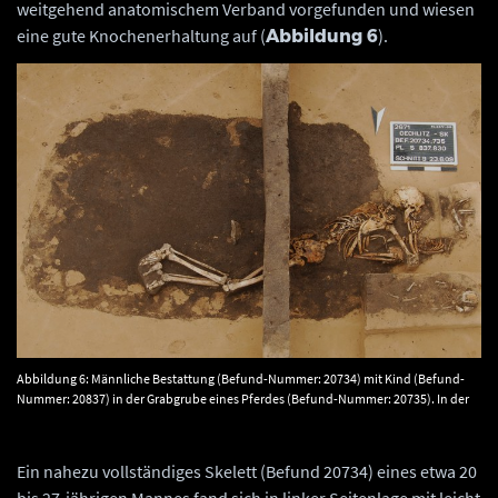
weitgehend anatomischem Verband vorgefunden und wiesen
eine gute Knochenerhaltung auf (
).
Abbildung 6
Abbildung 6: Männliche Bestattung (Befund-Nummer: 20734) mit Kind (Befund-
Nummer: 20837) in der Grabgrube eines Pferdes (Befund-Nummer: 20735). In der
Nordwest-Ecke eine weitere Kinderbestattung (Befund-Nummer: 20830). ©
Landesamt für Denkmalpflege und Archäologie Sachsen-Anhalt, Klaus Powroznik.
Ein nahezu vollständiges Skelett (Befund 20734) eines etwa 20
bis 27-jährigen Mannes fand sich in linker Seitenlage mit leicht