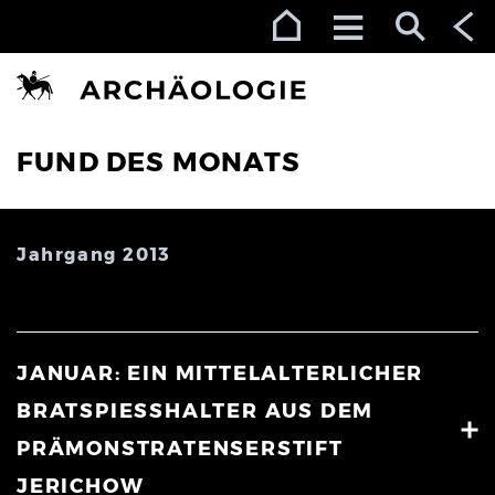
Zur Navigation (Enter)
Zum Inhalt (Enter)
Zum Footer (Enter)
FUND DES MONATS
Jahrgang 2013
JANUAR: EIN MITTELALTERLICHER
BRATSPIESSHALTER AUS DEM P
RÄMONSTRATENSERSTIFT J
ERICHOW