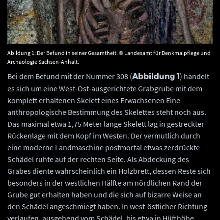
Abildung 1: Der Befund in seiner Gesamtheit. © Landesamt für Denkmalpflege und
Archäologie Sachsen-Anhalt.
Bei dem Befund mit der Nummer 308 (
) handelt
Abbildung 1
es sich um eine West-Ost-ausgerichtete Grabgrube mit dem
komplett erhaltenen Skelett eines Erwachsenen Eine
anthropologische Bestimmung des Skelettes steht noch aus.
Das maximal etwa 1,75 Meter lange Skelett lag in gestreckter
Rückenlage mit dem Kopf im Westen. Der vermutlich durch
eine moderne Landmaschine postmortal etwas zerdrückte
Schädel ruhte auf der rechten Seite. Als Abdeckung des
Grabes diente wahrscheinlich ein Holzbrett, dessen Reste sich
besonders in der westlichen Hälfte am nördlichen Rand der
Grube gut erhalten haben und die sich auf bizarre Weise an
den Schädel angeschmiegt haben. In west-östlicher Richtung
verlaufen, ausgehend vom Schädel, bis etwa in Hüfthöhe,