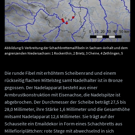
Abbildung 5: Verbreitung der Schachbrettemailfibeln in Sachsen-Anhalt und dem
angrenzenden Niedersachsen: 1 Rockenthin, 2 Brietz, 3 Cheine, 4 Zethlingen, 5
Uenglingen, 6 Schkortleben, 7 Freyburg, 8 Großjena, 9 Schönburg, 10 Lüchow, 11
Rebenstorf. © Landesamt für Denkmalpflege und Archäologie Sachsen-Anhalt,
Barbara Fritsch.
Die runde Fibel mit erhöhtem Scheibenrand und einem
rückseitig flachen Mittelsteg samt Nadelhalter ist in Bronze
gegossen. Der Nadelapparat besteht aus einer
Armbrustkonstruktion mit Eisenachse, die Nadelspitze ist
abgebrochen. Der Durchmesser der Scheibe beträgt 27,5 bis
28,0 Millimeter, ihre Stärke 1,6 Millimeter und die Gesamthöhe
mitsamt Nadelapparat 12,6 Millimeter. Sie trägt auf der
Schauseite ein Emaildekor in Form eines Schachbretts aus
Millefioriplättchen: rote Stege mit abwechselnd in sich