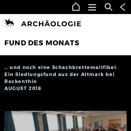
Zur Navigation (Enter)
Zum Inhalt (Enter)
Zum Footer (Enter)
FUND DES MONATS
… und noch eine Schachbrettemailfibel.
Ein Siedlungsfund aus der Altmark bei
Rockenthin
AUGUST 2018