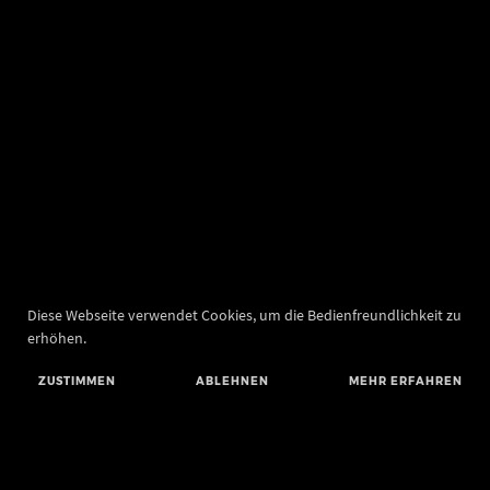
Diese Webseite verwendet Cookies, um die Bedienfreundlichkeit zu
erhöhen.
ZUSTIMMEN
ABLEHNEN
MEHR ERFAHREN
Landesamt für Denkmalpflege und Archäologie Sachsen-Anhalt
Landesmuseum für Vorgeschichte
Richard-Wagner-Straße 9
06114 Halle (Saale)