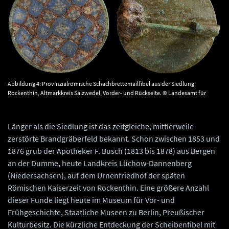
Abbildung 4: Provinzialrömische Schachbrettemailfibel aus der Siedlung
Rockenthin, Altmarkkreis Salzwedel, Vorder- und Rückseite. © Landesamt für
Denkmalpflege und Archäologie Sachsen-Anhalt, J. Bergmann.
Länger als die Siedlung ist das zeitgleiche, mittlerweile
zerstörte Brandgräberfeld bekannt. Schon zwischen 1853 und
1876 grub der Apotheker F. Busch (1813 bis 1878) aus Bergen
an der Dumme, heute Landkreis Lüchow-Dannenberg
(Niedersachsen), auf dem Urnenfriedhof der späten
Römischen Kaiserzeit von Rockenthin. Eine größere Anzahl
dieser Funde liegt heute im Museum für Vor- und
Frühgeschichte, Staatliche Museen zu Berlin, Preußischer
Kulturbesitz. Die kürzliche Entdeckung der Scheibenfibel mit