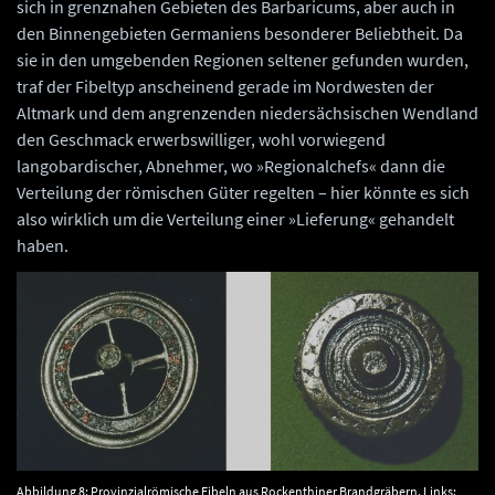
sich in grenznahen Gebieten des Barbaricums, aber auch in
den Binnengebieten Germaniens besonderer Beliebtheit. Da
sie in den umgebenden Regionen seltener gefunden wurden,
traf der Fibeltyp anscheinend gerade im Nordwesten der
Altmark und dem angrenzenden niedersächsischen Wendland
den Geschmack erwerbswilliger, wohl vorwiegend
langobardischer, Abnehmer, wo »Regionalchefs« dann die
Verteilung der römischen Güter regelten – hier könnte es sich
also wirklich um die Verteilung einer »Lieferung« gehandelt
haben.
Abbildung 8: Provinzialrömische Fibeln aus Rockenthiner Brandgräbern. Links: