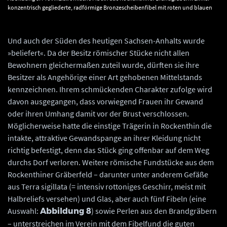
konzentrisch gegliederte, radförmige Bronzescheibenfibel mit roten und blauen
Emailfeldern im Wechsel (Durchmesser 35 Millimeter; 2. Hälfte 2. sowie 3.
Jahrhundert nach Christus). Rechts: konzentrisch gegliederte, massive, gegossene
Bronzescheibenfibel mit geringen roten Emailresten (Durchmesser 31 Millimeter; 2.
Und auch der Süden des heutigen Sachsen-Anhalts wurde
Hälfte 2. Jahrhundert nach Christus. Fotos: E. Hamann, ehemals ZIAGA der
»beliefert«. Da der Besitz römischer Stücke nicht allen
Akademie der Wissenschafter der DDR, Berlin.
Bewohnern gleichermaßen zuteil wurde, dürften sie ihre
Besitzer als Angehörige einer Art gehobenen Mittelstands
kennzeichnen. Ihrem schmückenden Charakter zufolge wird
davon ausgegangen, dass vorwiegend Frauen ihr Gewand
oder ihren Umhang damit vor der Brust verschlossen.
Möglicherweise hatte die einstige Trägerin in Rockenthin die
intakte, attraktive Gewandspange an ihrer Kleidung nicht
richtig befestigt, denn das Stück ging offenbar auf dem Weg
durchs Dorf verloren. Weitere römische Fundstücke aus dem
Rockenthiner Gräberfeld – darunter unter anderem Gefäße
aus Terra sigillata (= intensiv rottoniges Geschirr, meist mit
Halbreliefs versehen) und Glas, aber auch fünf Fibeln (eine
Auswahl:
) sowie Perlen aus den Brandgräbern
Abbildung 8
– unterstreichen im Verein mit dem Fibelfund die guten