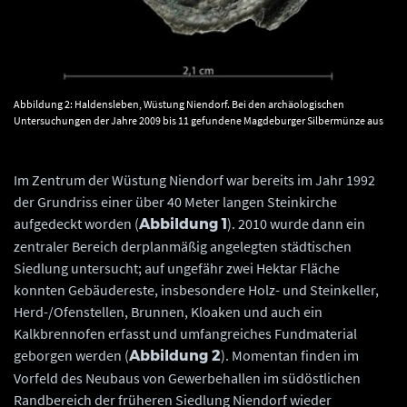
Abbildung 2: Haldensleben, Wüstung Niendorf. Bei den archäologischen
Untersuchungen der Jahre 2009 bis 11 gefundene Magdeburger Silbermünze aus
der Zeit Erzbischof Wichmanns von Seeburg (vermutlich 1116 bis 1192). ©
Landesamt für Denkmalpflege und Archäologie Sachsen-Anhalt, A. Hörentrup.
Im Zentrum der Wüstung Niendorf war bereits im Jahr 1992
der Grundriss einer über 40 Meter langen Steinkirche
aufgedeckt worden (
). 2010 wurde dann ein
Abbildung 1
zentraler Bereich derplanmäßig angelegten städtischen
Siedlung untersucht; auf ungefähr zwei Hektar Fläche
konnten Gebäudereste, insbesondere Holz- und Steinkeller,
Herd-/Ofenstellen, Brunnen, Kloaken und auch ein
Kalkbrennofen erfasst und umfangreiches Fundmaterial
geborgen werden (
). Momentan finden im
Abbildung 2
Vorfeld des Neubaus von Gewerbehallen im südöstlichen
Randbereich der früheren Siedlung Niendorf wieder