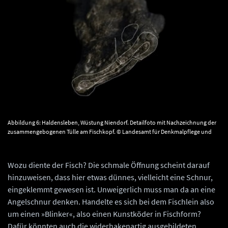
Abbildung 6: Haldensleben, Wüstung Niendorf. Detailfoto mit Nachzeichnung der
zusammengebogenen Tülle am Fischkopf. © Landesamt für Denkmalpflege und
Archäologie Sachsen-Anhalt, Vera Keil.
Wozu diente der Fisch? Die schmale Öffnung scheint darauf
hinzuweisen, dass hier etwas dünnes, vielleicht eine Schnur,
eingeklemmt gewesen ist. Unweigerlich muss man da an eine
Angelschnur denken. Handelte es sich bei dem Fischlein also
um einen »Blinker«, also einen Kunstköder in Fischform?
Dafür könnten auch die widerhakenartig ausgebildeten