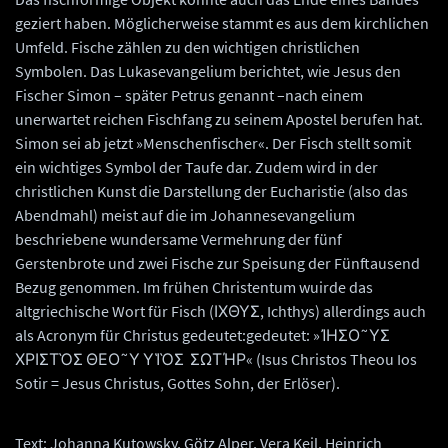
geziert haben. Möglicherweise stammt es aus dem kirchlichen
Umfeld. Fische zählen zu den wichtigen christlichen
Symbolen. Das Lukasevangelium berichtet, wie Jesus den
Fischer Simon – später Petrus genannt –nach einem
unerwartet reichen Fischfang zu seinem Apostel berufen hat.
Simon sei ab jetzt »Menschenfischer«. Der Fisch stellt somit
ein wichtiges Symbol der Taufe dar. Zudem wird in der
christlichen Kunst die Darstellung der Eucharistie (also das
Abendmahl) meist auf die im Johannesevangelium
beschriebene wundersame Vermehrung der fünf
Gerstenbrote und zwei Fische zur Speisung der Fünftausend
Bezug genommen. Im frühen Christentum wuirde das
altgriechische Wort für Fisch (ΙΧΘΥΣ, Ichthys) allerdings auch
als Acronym für Christus gedeutet:gedeutet: »ἸΗΣΟ˜ΥΣ
ΧΡΙΣΤῸΣ ΘΕΟ˜Υ ΥἹῸΣ ΣΩΤΉΡ« (Isus Christos Theou Ios
Sotir = Jesus Christus, Gottes Sohn, der Erlöser).
Text: Johanna Kutowsky, Götz Alper, Vera Keil, Heinrich