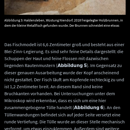
Abbildung 3: Haldensleben, Wüstung Niendorf. 2018 freigelegter Holzbrunnen, in
dem der kleine Metallfisch gefunden wurde. Der Brunnen schneidet eine etwas
ältere Werkgrube. © Landesamt für Denkmalpflege und Archäologie Sachsen-
Anhalt, Johanna Kutowsky.
Das Fischmodell ist 6,6 Zentimeter groß und besteht aus einer
Blei-Zinn-Legierung. Es sind sehr feine Details dargestellt: die
Schuppen der Haut und feine Flossen mit dazwischen
liegenden Rautenmustern (
). Im Gegensatz zu
Abbildung 5
dieser genauen Ausarbeitung wurde der Kopf anscheinend
nicht gestaltet. Der Fisch läuft am Kopfende rechteckig zu und
ist 1,2 Zentimeter breit. An diesem Rand sind keine
Bruchkanten vorhanden. Bei Untersuchungen unter dem
Mikroskop wird erkennbar, dass es sich um eine hier
zusammengebogene Tülle handelt (
). An den
Abbildung 6
Tüllenwandungen befindet sich auf jeder Seite versetzt eine
runde Vertiefung. Die Tülle wurde an dieser Stelle mechanisch
verformt, um etwas einzuklemmen. Außerdem sind weitere