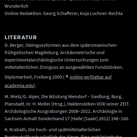
Wunderlich
Online-Redaktion: Georg Schafferer, Anja Lochner-Rechta
LITERATUR
D. Berger, Steingussformen aus dem spätromanischen-
frühgotischen Magdeburg. Archäometrische und
experimentalarchäologische Untersuchungen zum
mittelalterlichen Zinnguss an ausgewählten Fundstücken.
Diplomarbeit, Freiberg 2009 (
online verfügbar auf
academia.edu
).
M. Mietz/G. Alper, Die Wüstung Niendorf – Siedlung, Burg,
Planstadt. In: H. Meller (Hrsg.), Haldensleben VOR seiner ZEIT.
Archäologische Ausgrabungen 2008–2012. Archäologie in
Sachsen-Anhalt Sonderband 17 (Halle [Saale] 2012) 148–160.
K. Krabath, Die hoch- und spätmittelalterlichen
Buntmetallfunde nördlich der Alpen. Eine archäologische-