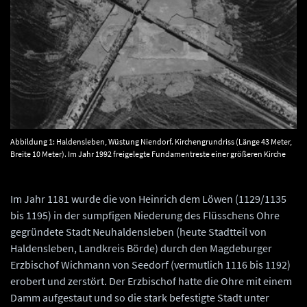
Abbildung 1: Haldensleben, Wüstung Niendorf. Kirchengrundriss (Länge 43 Meter,
Breite 10 Meter). Im Jahr 1992 freigelegte Fundamentreste einer größeren Kirche
mit recheckigem Turm im Westen (rechts) und Chor im Osten (links). © Landesamt
für Denkmalpflege und Archäologie Sachsen-Anhalt, O. Braasch.
Im Jahr 1181 wurde die von Heinrich dem Löwen (1129/1135
bis 1195) in der sumpfigen Niederung des Flüsschens Ohre
gegründete Stadt Neuhaldensleben (heute Stadtteil von
Haldensleben, Landkreis Börde) durch den Magdeburger
Erzbischof Wichmann von Seedorf (vermutlich 1116 bis 1192)
erobert und zerstört. Der Erzbischof hatte die Ohre mit einem
Damm aufgestaut und so die stark befestigte Stadt unter