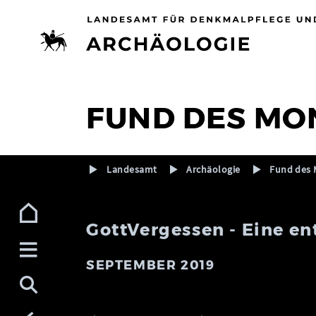
Zur Navigation (Enter)
Zum Inhalt (Enter)
Zum Footer (Enter)
FUND DES MO
Landesamt
Archäologie
Fund des 
GottVergessen - Eine ent
SEPTEMBER 2019