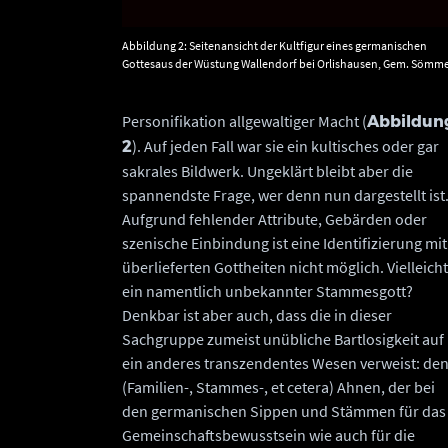
Abbildung 2: Seitenansicht der Kultfigur eines germanischen
Gottesaus der Wüstung Wallendorf bei Orlishausen, Gem. Sömm
(Thüringen). © Landesamt für Denkmalpflege und Archäologie
Sachsen-Anhalt, Juraj Lipták.
Personifikation allgewaltiger Macht (
Abbildun
). Auf jeden Fall war sie ein kultisches oder gar
2
sakrales Bildwerk. Ungeklärt bleibt aber die
spannendste Frage, wer denn nun dargestellt ist
Aufgrund fehlender Attribute, Gebärden oder
szenische Einbindung ist eine Identifizierung mit
überlieferten Gottheiten nicht möglich. Vielleicht
ein namentlich unbekannter Stammesgott?
Denkbar ist aber auch, dass die in dieser
Sachgruppe zumeist unübliche Bartlosigkeit auf
ein anderes transzendentes Wesen verweist: de
(Familien-, Stammes-, et cetera) Ahnen, der bei
den germanischen Sippen und Stämmen für das
Gemeinschaftsbewusstsein wie auch für die