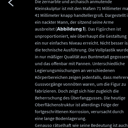
Die zernarbte und archaisch anmutende
Kleinskulptur ist mit den Maßen 71 Millimeter ma
41 Millimeter knapp handtellergroß. Dargestellt i
ein nackter Mann, der sitzend seine Arme
ausbreitet (
). Das Figürchen ist
Abbildung 1
unproportioniert, wie überhaupt die Gestaltung
ein nur einfaches Niveau erreicht. Nicht besser is
die technische Ausführung. Die Vollplastik wurd
in nur mäßiger Qualität aus Buntmetall gegossen
und das offenbar mit Pannen. Unterschiedliche
Legierungsmischungen an verschiedenen
Körperbereichen zeigen jedenfalls, dass mehrer
Gussvorgänge vonnöten waren, um die Figur zu
fabrizieren. Doch zeigt sich hier zugleich die
Beherrschung des Überfanggusses. Die heutige
Oberflächenstruktur ist allerdings Folge der
fortgeschrittenen Korrosion, verursacht durch
eine lange Bodenlagerung.
Genauso rätselhaft wie seine Bedeutung ist auch