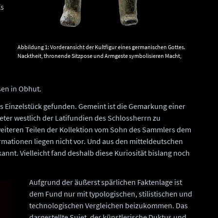
Es
Abbildung 1: Vorderansicht der Kultfigur eines germanischen Gottes.
Nacktheit, thronende Sitzpose und Armgeste symbolisieren Macht,
vielleicht sogar Allgewalt. Wüstung Wallendorf bei Orlishausen, Gem.
Sömmerda (Thüringen). © Landesamt für Denkmalpflege und
Archäologie Sachsen-Anhalt, Juraj Lipták.
en in Obhut.
ls Einzelstück gefunden. Gemeint ist die Gemarkung einer
ter westlich der Latifundien des Schlossherrn zu
 weiteren Teilen der Kollektion vom Sohn des Sammlers dem
mationen liegen nicht vor. Und aus den mitteldeutschen
annt. Vielleicht fand deshalb diese Kuriosität bislang noch
Aufgrund der äußerst spärlichen Faktenlage ist
dem Fund nur mit typologischen, stilistischen und
technologischen Vergleichen beizukommen. Das
dargestellte Sujet, der künstlerische Duktus und