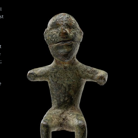
l
st
t
e
;
e