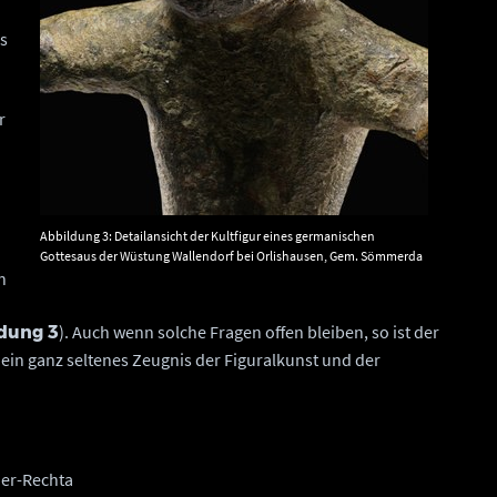
es
r
Abbildung 3: Detailansicht der Kultfigur eines germanischen
Gottesaus der Wüstung Wallendorf bei Orlishausen, Gem. Sömmerda
n
(Thüringen). © Landesamt für Denkmalpflege und Archäologie
Sachsen-Anhalt, Juraj Lipták.
n
). Auch wenn solche Fragen offen bleiben, so ist der
dung 3
t ein ganz seltenes Zeugnis der Figuralkunst und der
ner-Rechta