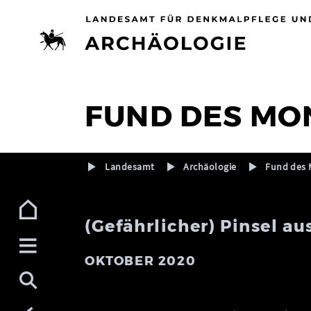
Zur Navigation (Enter)
Zum Inhalt (Enter)
Zum Footer (Enter)
FUND DES MO
Landesamt
Archäologie
Fund des 
(Gefährlicher) Pinsel au
OKTOBER 2020