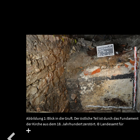
Abbildung 1: Blick in die Gruft. Der östliche Teil ist durch das Fundament
der Kirche aus dem 18. Jahrhundert zerstört. © Landesamt für
Denkmalpflege und Archäologie Sachsen-Anhalt.