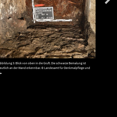
Abbildung 
Denkmalpf
bbildung 3: Blick von oben in die Gruft. Die schwarze Bemalung ist
eutlich an der Wand erkennbar. © Landesamt für Denkmalpflege und
rchäologie Sachsen-Anhalt.