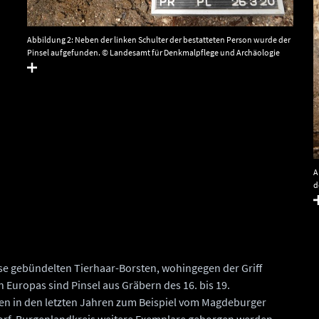
Abbildung 2: Neben der linken Schulter der bestatteten Person wurde der
Pinsel aufgefunden. © Landesamt für Denkmalpflege und Archäologie
Sachsen-Anhalt.
A
d
A
se gebündelten Tierhaar-Borsten, wohingegen der Griff
 Europas sind Pinsel aus Gräbern des 16. bis 19.
en in den letzten Jahren zum Beispiel vom Magdeburger
rf, Burgenlandkreis weitere Exemplare geborgen werden.