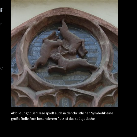
ag
n
ür
se
Abbildung 1: Der Hase spielt auch in der christlichen Symbolik eine
große Rolle. Von besonderem Reiz ist das spätgotische
Dreihasenfenster im Kreuzgang des Paderborner Doms, das hier für
die Dreifaltigkeit steht. © Zefram, CC BY 3.0-2.5-2.0 1.0, via Wikimedia
Commons.