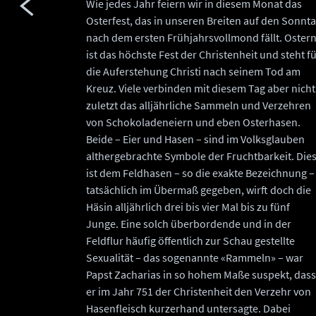
Wie jedes Jahr feiern wir in diesem Monat das
Osterfest, das in unseren Breiten auf den Sonnt
nach dem ersten Frühjahrsvollmond fällt. Oster
ist das höchste Fest der Christenheit und steht f
die Auferstehung Christi nach seinem Tod am
Kreuz. Viele verbinden mit diesem Tag aber nicht
zuletzt das alljährliche Sammeln und Verzehren
von Schokoladeneiern und eben Osterhasen.
Beide – Eier und Hasen – sind im Volksglauben
althergebrachte Symbole der Fruchtbarkeit. Die
ist dem Feldhasen – so die exakte Bezeichnung –
tatsächlich im Übermaß gegeben, wirft doch die
Häsin alljährlich drei bis vier Mal bis zu fünf
Junge. Eine solch überbordende und in der
Feldflur häufig öffentlich zur Schau gestellte
Sexualität – das sogenannte «Rammeln» – war
Papst Zacharias in so hohem Maße suspekt, dass
er im Jahr 751 der Christenheit den Verzehr von
Hasenfleisch kurzerhand untersagte. Dabei