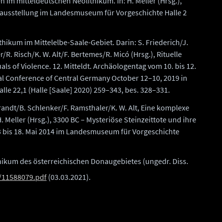
n im mitteldeutschen Neolithikum. In: H. Meller (Hrsg.),
rausstellung im Landesmuseum für Vorgeschichte Halle 2
thikum im Mittelelbe-Saale-Gebiet. Darin: S. Friederich/J.
r/R. Risch/K. W. Alt/F. Bertemes/R. Micó (Hrsg.), Rituelle
uals of Violence. 12. Mitteldt. Archäologentag vom 10. bis 12.
cal Conference of Central Germany October 12–10, 2019 in
le 22,1 (Halle [Saale] 2020) 259–343, bes. 328–331.
randt/B. Schlenker/F. Ramsthaler/K. W. Alt, Eine komplexe
 Meller (Hrsg.), 3300 BC – Mysteriöse Steinzeittote und ihre
 bis 18. Mai 2014 im Landesmuseum für Vorgeschichte
hikum des österreichischen Donaugebietes (ungedr. Diss.
/11588079.pdf
(03.03.2021).