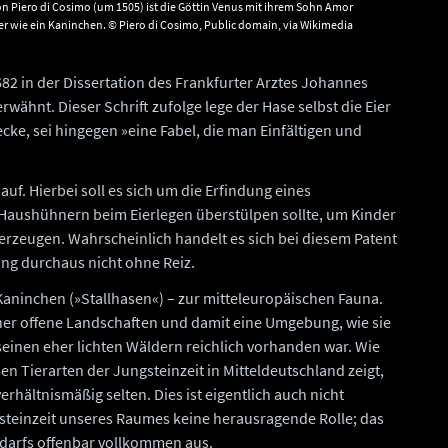
n Piero di Cosimo (um 1505) ist die Göttin Venus mit ihrem Sohn Amor
t eher wie ein Kaninchen. © Piero di Cosimo, Public domain, via Wikimedia
682 in der Dissertation des Frankfurter Arztes Johannes
rwähnt. Dieser Schrift zufolge lege der Hase selbst die Eier
cke, sei hingegen »eine Fabel, die man Einfältigen und
auf. Hierbei soll es sich um die Erfindung eines
Haushühnern beim Eierlegen überstülpen sollte, um Kinder
erzeugen. Wahrscheinlich handelt es sich bei diesem Patent
ng durchaus nicht ohne Reiz.
aninchen (»Stallhasen«) – zur mitteleuropäischen Fauna.
her offene Landschaften und damit eine Umgebung, wie sie
einen eher lichten Wäldern reichlich vorhanden war. Wie
n Tierarten der Jungsteinzeit in Mitteldeutschland zeigt,
hältnismäßig selten. Dies ist eigentlich auch nicht
gsteinzeit unseres Raumes keine herausragende Rolle; das
edarfs offenbar vollkommen aus.