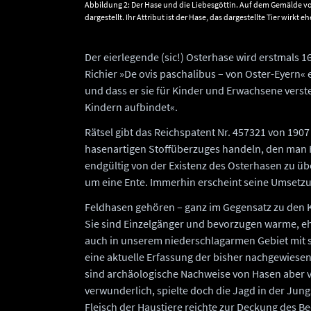
Abbildung 2: Der Hase und die Liebesgöttin. Auf dem Gemälde vo
dargestellt. Ihr Attribut ist der Hase, das dargestellte Tier wirk
Commons.
Der eierlegende (sic!) Osterhase wird erstmals 1
Richier »De ovis paschalibus – von Oster-Eyern« e
und dass er sie für Kinder und Erwachsene verste
Kindern aufbindet«.
Rätsel gibt das Reichspatent Nr. 457321 von 1907 
hasenartigen Stoffüberzuges handeln, den man 
endgültig von der Existenz des Osterhasen zu üb
um eine Ente. Immerhin erscheint seine Umsetzu
Feldhasen gehören – ganz im Gegensatz zu den K
Sie sind Einzelgänger und bevorzugen warme, e
auch in unserem niederschlagarmen Gebiet mit s
eine aktuelle Erfassung der bisher nachgewiesene
sind archäologische Nachweise von Hasen aber ver
verwunderlich, spielte doch die Jagd in der Jun
Fleisch der Haustiere reichte zur Deckung des B