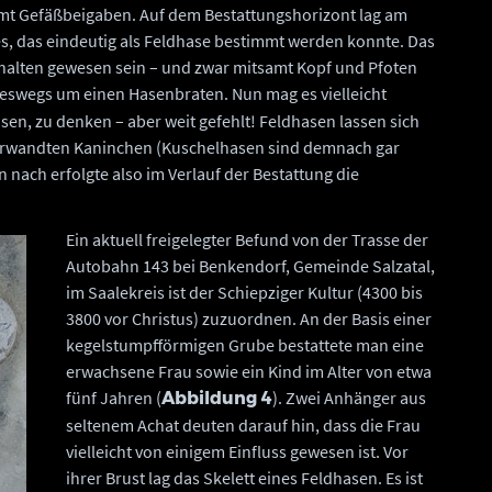
amt Gefäßbeigaben. Auf dem Bestattungshorizont lag am
es, das eindeutig als Feldhase bestimmt werden konnte. Das
rhalten gewesen sein – und zwar mitsamt Kopf und Pfoten
neswegs um einen Hasenbraten. Nun mag es vielleicht
sen, zu denken – aber weit gefehlt! Feldhasen lassen sich
verwandten Kaninchen (Kuschelhasen sind demnach gar
 nach erfolgte also im Verlauf der Bestattung die
Ein aktuell freigelegter Befund von der Trasse der
Autobahn 143 bei Benkendorf, Gemeinde Salzatal,
im Saalekreis ist der Schiepziger Kultur (4300 bis
3800 vor Christus) zuzuordnen. An der Basis einer
kegelstumpfförmigen Grube bestattete man eine
erwachsene Frau sowie ein Kind im Alter von etwa
fünf Jahren (
). Zwei Anhänger aus
Abbildung 4
seltenem Achat deuten darauf hin, dass die Frau
vielleicht von einigem Einfluss gewesen ist. Vor
ihrer Brust lag das Skelett eines Feldhasen. Es ist