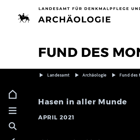
Zur Navigation (Enter)
Zum Inhalt (Enter)
Zum Footer (Enter)
FUND DES MO
Landesamt
Archäologie
Fund des 
Hasen in aller Munde
APRIL 2021