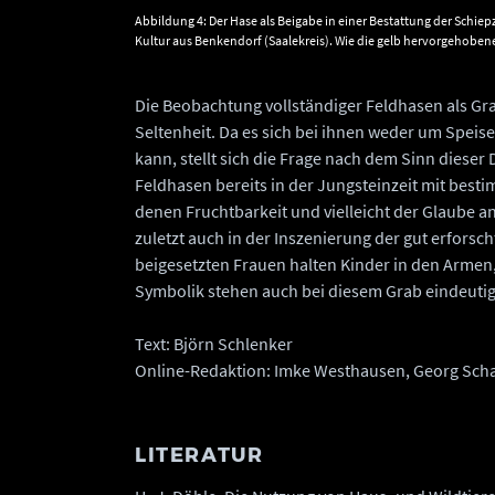
Abbildung 4: Der Hase als Beigabe in einer Bestattung der Schiep
Kultur aus Benkendorf (Saalekreis). Wie die gelb hervorgehoben
Knochen deutlich machen, legte man den vollständigen Hasen v
die Brust der bestatteten Frau. © Landesamt für Denkmalpflege
Archäologie Sachsen-Anhalt, Klaus Bentele.
Die Beobachtung vollständiger Feldhasen als Gr
Seltenheit. Da es sich bei ihnen weder um Spe
kann, stellt sich die Frage nach dem Sinn diese
Feldhasen bereits in der Jungsteinzeit mit bes
denen Fruchtbarkeit und vielleicht der Glaube an 
zuletzt auch in der Inszenierung der gut erfors
beigesetzten Frauen halten Kinder in den Armen, 
Symbolik stehen auch bei diesem Grab eindeuti
Text: Björn Schlenker
Online-Redaktion: Imke Westhausen, Georg Scha
LITERATUR