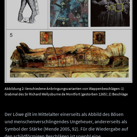
Abbildung 2: Verschiedene Anbringungsvarianten von Wappenbeschlägen: 1)
Grabmal des Sir Richard Wellysburne de Montfort (gestorben 1265); 2) Beschläge
auf dem »Visby« –Plattenrock, 14. Jahrhundert, 3) Der heilige Georg und sein
Martyrium, Wandmalerei des 14. Jahrhunderts in der Kirche St. Nikolai zu
Stralsund; 4) Grabmal von Bolko I. von Schweidnitz; 5 Grabmal von Don Ramon de
Der Löwe gilt im Mittelalter einerseits als Abbild des Bösen
Peralta (Wojenka 2013, 241, Abb. 7).
und menschenverschlingendes Ungeheuer, andererseits als
Symbol der Stärke (Mende 2005, 92). Für die Wiedergabe auf
den schildförmigen Beschlägen ist sowohl eine