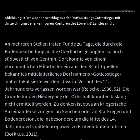
Abbildung 1: Der Wappenbeschlag aus der Dorfwüstung »Gottestiege« mit
Umzeichnung der erkennbaren Konturen des Löwen. © Landesamt für
Denkmalpflege und Archäologie Sachsen-Anhalt, Vera Keil.
An mehreren Stellen traten Funde zu Tage, die durch die
Bodenbearbeitung an die Oberfläche gelangten, so auch
südwestlich von Genthin. Dort konnte von einem
ehrenamtlichen Mitarbeiter ein aus den Schriftquellen
bekanntes mittelalterliches Dorf namens »Gottesstiege«
näher lokalisierte werden, dass im Verlauf des 14.
Jahrhunderts verlassen worden war (Reischel 1930, 52). Die
Gründe für den Niedergang der Ortschaft konnten bislang
nicht ermittelt werden. Zu denken ist etwa an kriegerische
Auseinandersetzungen, an Seuchen oder an Starkregen und
Bodenerosion, die insbesondere um die Mitte des 14.
Jahrhunderts mitteleuropaweit zu Ernteeinbußen führten
(Bork u.a. 2011).