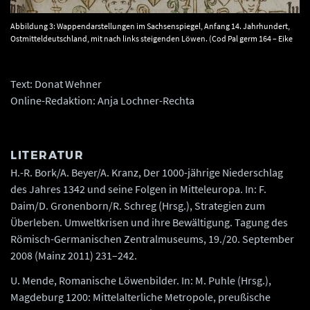
Abbildung 3: Wappendarstellungen im Sachsenspiegel, Anfang 14. Jahrhundert,
Ostmitteldeutschland, mit nach links steigenden Löwen. (Cod Pal germ 164 – Eike
von Repgow – Heidelberger Sachsenspiegel fol 022r Landrecht drittes Buch).
Text: Donat Wehner
Online-Redaktion: Anja Lochner-Rechta
LITERATUR
H.-R. Bork/A. Beyer/A. Kranz, Der 1000-jährige Niederschlag
des Jahres 1342 und seine Folgen in Mitteleuropa. In: F.
Daim/D. Gronenborn/R. Schreg (Hrsg.), Strategien zum
Überleben. Umweltkrisen und ihre Bewältigung. Tagung des
Römisch-Germanischen Zentralmuseums, 19./20. September
2008 (Mainz 2011) 231–242.
U. Mende, Romanische Löwenbilder. In: M. Puhle (Hrsg.),
Magdeburg 1200: Mittelalterliche Metropole, preußische