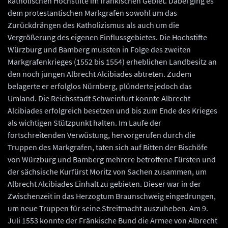
katholischen Hochstifte im fränkischen Gebiet. Dabei ging es
dem protestantischen Markgrafen sowohl um das
Zurückdrängen des Katholizismus als auch um die
Vergrößerung des eigenen Einflussgebietes. Die Hochstifte
Würzburg und Bamberg mussten in Folge des zweiten
Markgrafenkrieges (1552 bis 1554) erheblichen Landbesitz an
den noch jungen Albrecht Alcibiades abtreten. Zudem
belagerte er erfolglos Nürnberg, plünderte jedoch das
Umland. Die Reichsstadt Schweinfurt konnte Albrecht
Alcibiades erfolgreich besetzen und bis zum Ende des Krieges
als wichtigen Stützpunkt halten. Im Laufe der
fortschreitenden Verwüstung, hervorgerufen durch die
Truppen des Markgrafen, taten sich auf Bitten der Bischöfe
von Würzburg und Bamberg mehrere betroffene Fürsten und
der sächsische Kurfürst Moritz von Sachen zusammen, um
Albrecht Alcibiades Einhalt zu gebieten. Dieser war in der
Zwischenzeit in das Herzogtum Braunschweig eingedrungen,
um neue Truppen für seine Streitmacht auszuheben. Am 9.
Juli 1553 konnte der Fränkische Bund die Armee von Albrecht