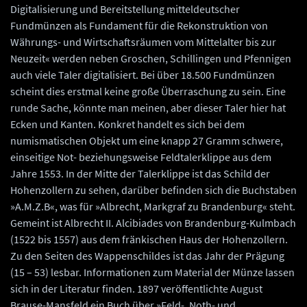
Digitalisierung und Bereitstellung mitteldeutscher
Fundmünzen als Fundament für die Rekonstruktion von
Währungs- und Wirtschaftsräumen vom Mittelalter bis zur
Neuzeit« werden neben Groschen, Schillingen und Pfennigen
auch viele Taler digitalisiert. Bei über 18.500 Fundmünzen
scheint dies erstmal keine große Überraschung zu sein. Eine
runde Sache, könnte man meinen, aber dieser Taler hier hat
Ecken und Kanten. Konkret handelt es sich bei dem
numismatischen Objekt um eine knapp 27 Gramm schwere,
einseitige Not- beziehungsweise Feldtalerklippe aus dem
Jahre 1553. In der Mitte der Talerklippe ist das Schild der
Hohenzollern zu sehen, darüber befinden sich die Buchstaben
»A.M.Z.B«, was für »Albrecht, Markgraf zu Brandenburg« steht.
Gemeint ist Albrecht II. Alcibiades von Brandenburg-Kulmbach
(1522 bis 1557) aus dem fränkischen Haus der Hohenzollern.
Zu den Seiten des Wappenschildes ist das Jahr der Prägung
(15 – 53) lesbar. Informationen zum Material der Münze lassen
sich in der Literatur finden. 1897 veröffentlichte August
Brause-Mansfeld ein Buch über »Feld-, Noth- und