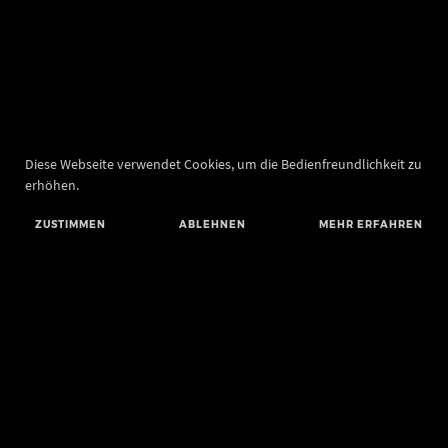
Diese Webseite verwendet Cookies, um die Bedienfreundlichkeit zu
erhöhen.
ZUSTIMMEN
ABLEHNEN
MEHR ERFAHREN
Landesamt für Denkmalpflege und Archäologie Sachsen-Anhalt
Landesmuseum für Vorgeschichte
Richard-Wagner-Straße 9
06114 Halle (Saale)
poststelle@lda.stk.sachsen-anhalt.de
Telefon: +49 345 5247-580
Telefax: +49 345 5247-351
BLUESKY