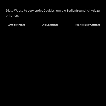
Diese Webseite verwendet Cookies, um die Bedienfreundlichkeit zu
erhöhen.
ZUSTIMMEN
ABLEHNEN
MEHR ERFAHREN
Landesamt für Denkmalpflege und Archäologie Sachsen-Anhalt
Landesmuseum für Vorgeschichte
Richard-Wagner-Straße 9
06114 Halle (Saale)
poststelle@lda.stk.sachsen-anhalt.de
Telefon: +49 345 5247-580
Telefax: +49 345 5247-351
BLUESKY
MASTODON
YOUTUBE
FACEBOOK
INSTAGRAM LANDESMUSEUM
INSTAGRAM LANDESAMT