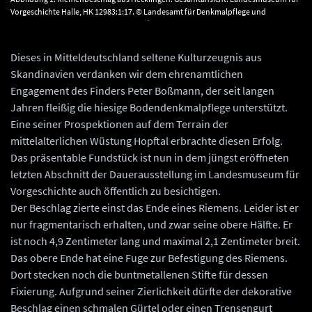
Vorgeschichte Halle, HK 12983:1:17. © Landesamt für Denkmalpflege und
Archäologie Sachsen-Anhalt, Juraj Liptàk.
Dieses in Mitteldeutschland seltene Kulturzeugnis aus
Skandinavien verdanken wir dem ehrenamtlichen
Engagement des Finders Peter Boßmann, der seit langen
Jahren fleißig die hiesige Bodendenkmalpflege unterstützt.
Eine seiner Prospektionen auf dem Terrain der
mittelalterlichen Wüstung Hopftal erbrachte diesen Erfolg.
Das präsentable Fundstück ist nun in dem jüngst eröffneten
letzten Abschnitt der Dauerausstellung im Landesmuseum für
Vorgeschichte auch öffentlich zu besichtigen.
Der Beschlag zierte einst das Ende eines Riemens. Leider ist er
nur fragmentarisch erhalten, und zwar seine obere Hälfte. Er
ist noch 4,9 Zentimeter lang und maximal 2,1 Zentimeter breit.
Das obere Ende hat eine Fuge zur Befestigung des Riemens.
Dort stecken noch die buntmetallenen Stifte für dessen
Fixierung. Aufgrund seiner Zierlichkeit dürfte der dekorative
Beschlag einen schmalen Gürtel oder einen Trensengurt