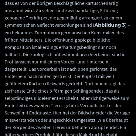
dass es von der übrigen Beschlagfläche kartuschenartig
umrahmt wird. Zu sehen sind zwei bandartige, S-förmig
gebogene Tierkörper, die gegenläufig arrangiert zu einem
symmetrischen Geflecht verschlungen sind (
) –
Abbildung 3
ein bekanntes Ziermotiv im germanischen Kunstmilieu des
frühen Mittelalters. Die offenkundig spiegelbildliche
Komposition ist allerdings erhaltungsbedingt nur noch
halbiert. Die zoologisch unbestimmbaren Vierbeiner sind in
Profilansicht nur mit einem Vorder- und Hinterbein
dargestellt. Das Vorderbein ist nach oben gerichtet, das
Hinterbein nach hinten gestreckt. Der Kopf ist mit weit
geöffnetem Rachen rückwärts gedreht. Dort hinein ragt das
zerfranste Ende eines 8-förmigen Schlingbandes, das als
selbständiges Bildelement erscheint, aber richtigerweise zum
Hinterleib des zweiten Tieres gehört. Vermutlich ist es der
Schweif mit Endquaste. Hier hat der Bildschneider die Vorlage
missverstanden oder ungeschickt umgesetzt. Wie überhaupt
der Körper des zweiten Tieres unbeholfen abrupt endet. Ein
höherwertiges Produkt hätte diesen Makel nicht gehabt.