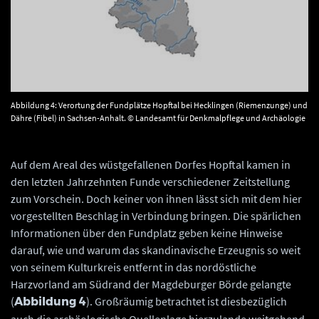
Abbildung 4: Verortung der Fundplätze Hopftal bei Hecklingen (Riemenzunge) und
Dähre (Fibel) in Sachsen-Anhalt. © Landesamt für Denkmalpflege und Archäologie
Sachsen-Anhalt, Karte Birte Janzen.
Auf dem Areal des wüstgefallenen Dorfes Hopftal kamen in
den letzten Jahrzehnten Funde verschiedener Zeitstellung
zum Vorschein. Doch keiner von ihnen lässt sich mit dem hier
vorgestellten Beschlag in Verbindung bringen. Die spärlichen
Informationen über den Fundplatz geben keine Hinweise
darauf, wie und warum das skandinavische Erzeugnis so weit
von seinem Kulturkreis entfernt in das nordöstliche
Harzvorland am Südrand der Magdeburger Börde gelangte
(
). Großräumig betrachtet ist diesbezüglich
Abbildung 4
auch die archäologische Quellenlage hierzulande weitgehend