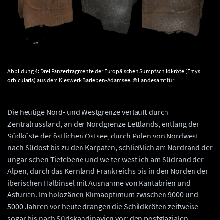
Abbildung 4: Drei Panzerfragmente der Europäischen Sumpfschildkröte (Emys
orbicularis) aus dem Kieswerk Barleben-Adamsee. © Landesamt für
Denkmalpflege und Archäologie Sachsen-Anhalt, Uwe Beye.
Die heutige Nord- und Westgrenze verläuft durch
Zentralrussland, an der Nordgrenze Lettlands, entlang der
Südküste der östlichen Ostsee, durch Polen von Nordwest
nach Südost bis zu den Karpaten, schließlich am Nordrand der
ungarischen Tiefebene und weiter westlich am Südrand der
Alpen, durch das Kernland Frankreichs bis in den Norden der
iberischen Halbinsel mit Ausnahme von Kantabrien und
Asturien. Im holozänen Klimaoptimum zwischen 9000 und
5000 Jahren vor heute drangen die Schildkröten zeitweise
sogar bis nach Südskandinavien vor; den postglazialen