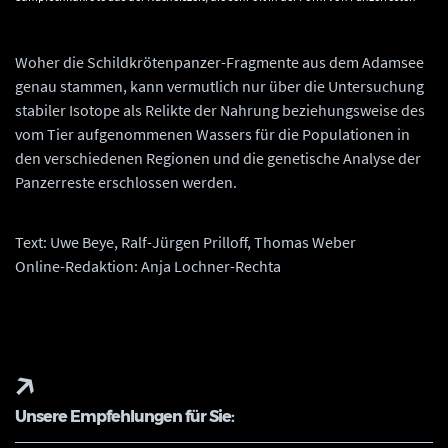
beim Torfabbau in Mooren oder archäologischen Ausgrabungen gefunden
wurden. Die schwarze Linie markiert die nördliche Verbreitungsgrenze der rezenten
Besiedlung. Die roten Linien zeigen die Zeitpunkte (rote Zahlen) der nördlichen
Woher die Schildkrötenpanzer-Fragmente aus dem Adamsee
Ausbreitungsgrenzen in Nordeuropa in Jahren vor heute. © Nach R. S. Sommer,
genau stammen, kann vermutlich nur über die Untersuchung
Tierausbreitungen am Ende der Eiszeit. Paläoklima: Knochen weisen den Weg. Biol.
unserer Zeit 3, 45, 2015, 192 Abb. 7a. ergänzt; Kartengrundlage: Landesamt für
stabiler Isotope als Relikte der Nahrung beziehungsweise des
Denkmalpflege und Archäologie Sachsen-Anhalt.
vom Tier aufgenommenen Wassers für die Populationen in
den verschiedenen Regionen und die genetische Analyse der
Panzerreste erschlossen werden.
Text: Uwe Beye, Ralf-Jürgen Prilloff, Thomas Weber
Online-Redaktion: Anja Lochner-Rechta
Unsere Empfehlungen für Sie: