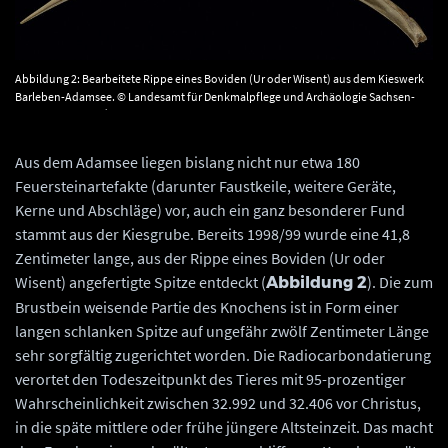
Abbildung 2: Bearbeitete Rippe eines Boviden (Ur oder Wisent) aus dem Kieswerk
Barleben-Adamsee. © Landesamt für Denkmalpflege und Archäologie Sachsen-
Anhalt, Juraj Lipták.
Aus dem Adamsee liegen bislang nicht nur etwa 180
Feuersteinartefakte (darunter Faustkeile, weitere Geräte,
Kerne und Abschläge) vor, auch ein ganz besonderer Fund
stammt aus der Kiesgrube. Bereits 1998/99 wurde eine 41,8
Zentimeter lange, aus der Rippe eines Boviden (Ur oder
Wisent) angefertigte Spitze entdeckt (
). Die zum
Abbildung 2
Brustbein weisende Partie des Knochens ist in Form einer
langen schlanken Spitze auf ungefähr zwölf Zentimeter Länge
sehr sorgfältig zugerichtet worden. Die Radiocarbondatierung
verortet den Todeszeitpunkt des Tieres mit 95-prozentiger
Wahrscheinlichkeit zwischen 32.992 und 32.406 vor Christus,
in die späte mittlere oder frühe jüngere Altsteinzeit. Das macht