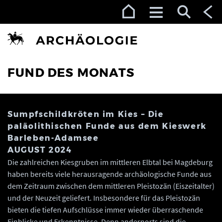
Zur Navigation (Enter)
Zum Inhalt (Enter)
Zum Footer (Enter)
FUND DES MONATS
Sumpfschildkröten im Kies – Die
paläolithischen Funde aus dem Kieswerk
Barleben-Adamsee
AUGUST 2024
Die zahlreichen Kiesgruben im mittleren Elbtal bei Magdeburg
haben bereits viele herausragende archäologische Funde aus
dem Zeitraum zwischen dem mittleren Pleistozän (Eiszeitalter)
und der Neuzeit geliefert. Insbesondere für das Pleistozän
bieten die tiefen Aufschlüsse immer wieder überraschende
Einblicke und Erkenntnisse. Denn andernorts sind die