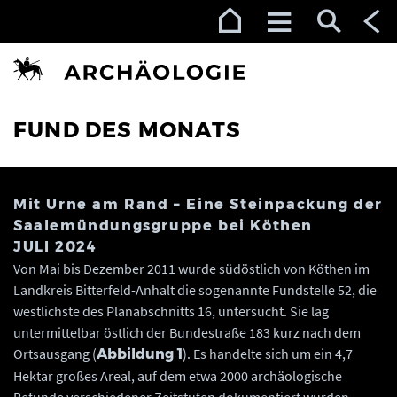
Zur Navigation (Enter)
Zum Inhalt (Enter)
Zum Footer (Enter)
FUND DES MONATS
Mit Urne am Rand – Eine Steinpackung der
Saalemündungsgruppe bei Köthen
JULI 2024
Von Mai bis Dezember 2011 wurde südöstlich von Köthen im
Landkreis Bitterfeld-Anhalt die sogenannte Fundstelle 52, die
westlichste des Planabschnitts 16, untersucht. Sie lag
untermittelbar östlich der Bundestraße 183 kurz nach dem
Ortsausgang (
). Es handelte sich um ein 4,7
Abbildung 1
Hektar großes Areal, auf dem etwa 2000 archäologische