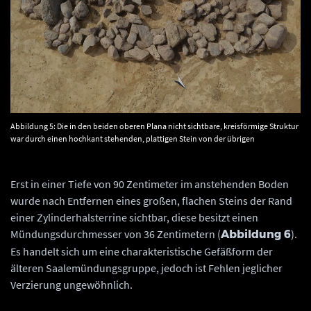
Abbildung 5: Die in den beiden oberen Plana nicht sichtbare, kreisförmige Struktur
war durch einen hochkant stehenden, plattigen Stein von der übrigen
Steinpackung abgegrenzt (am linken Bildrand). © Landesamt für Denkmalpflege
und Archäologie Sachsen-Anhalt, T. Sittrich
Erst in einer Tiefe von 90 Zentimeter im anstehenden Boden
wurde nach Entfernen eines großen, flachen Steins der Rand
einer Zylinderhalsterrine sichtbar, diese besitzt einen
Mündungsdurchmesser von 36 Zentimetern (
).
Abbildung 6
Es handelt sich um eine charakteristische Gefäßform der
älteren Saalemündungsgruppe, jedoch ist Fehlen jeglicher
Verzierung ungewöhnlich.