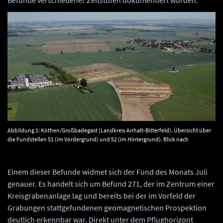
Befunde verschiedener Zeitstufen dokumentiert wurden.
Abbildung 1: Köthen/Großbadegast (Landkreis Anhalt-Bitterfeld). Übersicht über
die Fundstellen 51 (im Vordergrund) und 52 (im Hintergrund). Blick nach
Nordosten. Das Gelände fällt nach Nordosten ab. © Erstellt durch GEO-METRIK
Ingenieurgesellschaft mbH Magdeburg.
Einem dieser Befunde widmet sich der Fund des Monats Juli
genauer. Es handelt sich um Befund 271, der im Zentrum einer
Kreisgrabenanlage lag und bereits bei der im Vorfeld der
Grabungen stattgefundenen geomagnetischen Prospektion
deutlich erkennbar war. Direkt unter dem Pflughorizont