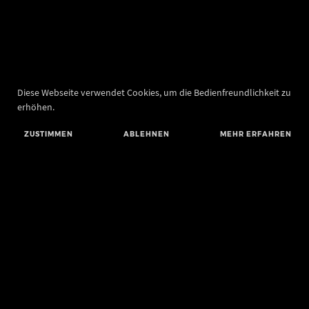
Diese Webseite verwendet Cookies, um die Bedienfreundlichkeit zu
erhöhen.
ZUSTIMMEN
ABLEHNEN
MEHR ERFAHREN
Landesamt für Denkmalpflege und Archäologie Sachsen-Anhalt
Landesmuseum für Vorgeschichte
Richard-Wagner-Straße 9
06114 Halle (Saale)
poststelle@lda.stk.sachsen-anhalt.de
Telefon: +49 345 5247-580
Telefax: +49 345 5247-351
BLUESKY
MASTODON