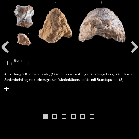
Abbildung 3: Knochenfunde, (1) Wirbel eines mittelgroßen Säugetiers, (2) unteres
Schienbeinfragment eines großen Wiederkäuers, beide mit Brandspuren, (3)
Hufzehenglied des Wildpferdes, (4) Knochenfragment mit rötlicher Anhaftung.
Charakteristisch für alle Knochen sind Kalkkrustenbedeckungen. Breitenbach,
Burgenlandkreis. © Landesamt für Denkmalpflege und Archäologie Sachsen-
Anhalt, A. Westphalen.