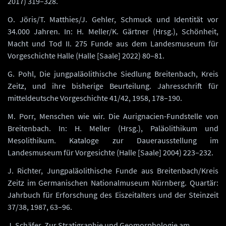
2017) 319–328.
O. Jöris/T. Matthies/J. Gehler, Schmuck und Identität vor
34.000 Jahren. In: H. Meller/K. Gärtner (Hrsg.), Schönheit,
Macht und Tod II. 275 Funde aus dem Landesmuseum für
Vorgeschichte Halle (Halle [Saale] 2022) 80–81.
G. Pohl, Die jungpaläolithische Siedlung Breitenbach, Kreis
Zeitz, und ihre bisherige Beurteilung. Jahresschrift für
mitteldeutsche Vorgeschichte 41/42, 1958, 178–190.
M. Porr, Menschen wie wir. Die Aurignacien-Fundstelle von
Breitenbach. In: H. Meller (Hrsg.), Paläolithikum und
Mesolithikum. Kataloge zur Dauerausstellung im
Landesmuseum für Vorgesichte (Halle [Saale] 2004) 223–232.
J. Richter, Jungpaläolithische Funde aus Breitenbach/Kreis
Zeitz im Germanischen Nationalmuseum Nürnberg. Quartär:
Jahrbuch für Erforschung des Eiszeitalters und der Steinzeit
37/38, 1987, 63–96.
J. Schäfer, Zur Stratigraphie und Geomorphologie am