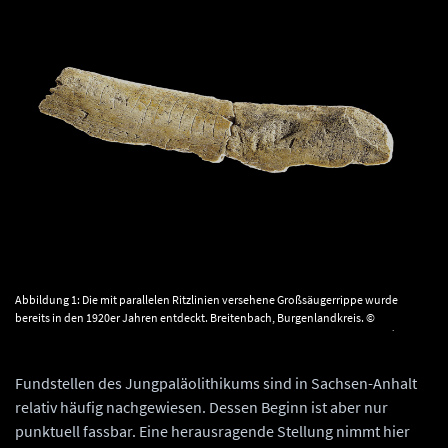
Abbildung 1: Die mit parallelen Ritzlinien versehene Großsäugerrippe wurde
bereits in den 1920er Jahren entdeckt. Breitenbach, Burgenlandkreis. ©
Landesamt für Denkmalpflege und Archäologie Sachsen-Anhalt, Juraj Lipták.
Fundstellen des Jungpaläolithikums sind in Sachsen-Anhalt
relativ häufig nachgewiesen. Dessen Beginn ist aber nur
punktuell fassbar. Eine herausragende Stellung nimmt hier