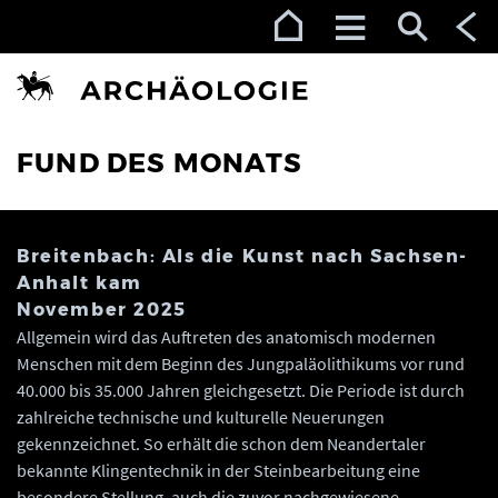
Zur Navigation (Enter)
Zum Inhalt (Enter)
Zum Footer (Enter)
FUND DES MONATS
Breitenbach: Als die Kunst nach Sachsen-
Anhalt kam
November 2025
Allgemein wird das Auftreten des anatomisch modernen
Menschen mit dem Beginn des Jungpaläolithikums vor rund
40.000 bis 35.000 Jahren gleichgesetzt. Die Periode ist durch
zahlreiche technische und kulturelle Neuerungen
gekennzeichnet. So erhält die schon dem Neandertaler
bekannte Klingentechnik in der Steinbearbeitung eine
besondere Stellung, auch die zuvor nachgewiesene