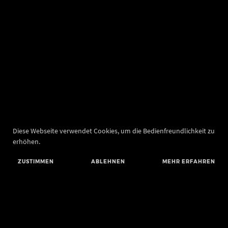
Diese Webseite verwendet Cookies, um die Bedienfreundlichkeit zu
erhöhen.
ZUSTIMMEN
ABLEHNEN
MEHR ERFAHREN
Landesamt für Denkmalpflege und Archäologie Sachsen-Anhalt
Landesmuseum für Vorgeschichte
Richard-Wagner-Straße 9
06114 Halle (Saale)
poststelle@lda.stk.sachsen-anhalt.de
Telefon: +49 345 5247-580