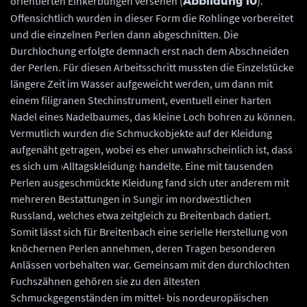
orientierten Einkerbungen versehen (
).
Abbildung 10
Offensichtlich wurden in dieser Form die Rohlinge vorbereitet
und die einzelnen Perlen dann abgeschnitten. Die
Durchlochung erfolgte demnach erst nach dem Abschneiden
der Perlen. Für diesen Arbeitsschritt mussten die Einzelstücke
längere Zeit im Wasser aufgeweicht werden, um dann mit
einem filigranen Stechinstrument, eventuell einer harten
Nadel eines Nadelbaumes, das kleine Loch bohren zu können.
Vermutlich wurden die Schmuckobjekte auf der Kleidung
aufgenäht getragen, wobei es eher unwahrscheinlich ist, dass
es sich um ›Alltagskleidung‹ handelte. Eine mit tausenden
Perlen ausgeschmückte Kleidung fand sich uter anderem mit
mehreren Bestattungen in Sungir im nordwestlichen
Russland, welches etwa zeitgleich zu Breitenbach datiert.
Somit lässt sich für Breitenbach eine serielle Herstellung von
knöchernen Perlen annehmen, deren Tragen besonderen
Anlässen vorbehalten war. Gemeinsam mit den durchlochten
Fuchszähnen gehören sie zu den ältesten
Schmuckgegenständen im mittel- bis nordeuropäischen