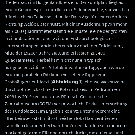
Breitenbach im Burgenlandkreis ein. Der Fundplatz liegt auf
einem Geländesporn nördlich der Scheidemühle, südwestlich
öffnet sich ein Talkessel, den der Bach Aga für seinen Abfluss
Richtung Weiße Elster nutzt. Mit einer Ausdehnung von mehr
als 7.000 Quadratmeter stellt die Fundstelle eine der größten
Freilandstationen jener Zeit dar. Erste archäologische
Untersuchungen fanden bereits kurz nach der Entdeckung
Mitte der 1920er-Jahre statt und erfassten gut 400
Quadratmeter. Hierbei kam nicht nur ein typisch
aurignacienzeitliches Artefaktinventar zu Tage, auch wurde
eine mit parallelen Ritzlinien versehene Rippe eines
Großsäugers entdeckt (
), ebenso wie einzelne
Abbildung 1
durchbohrte Eckzähne des Polarfuchses. Im Zeitraum von
2009 bis 2019 zeichnete das Römisch-Germanische
Zentralmuseum (RGZM) verantwortlich für die Untersuchung
des Fundplatzes. Im Ergebnis konnte unter anderem eine
Elfenbeinwerkstatt mit zahlreichen lokal konzentrierten
Lamellen dokumentiert werden Zudem fanden sich mehrere
markant geformte Elfenbeinbruchstücke, die auf eine einst