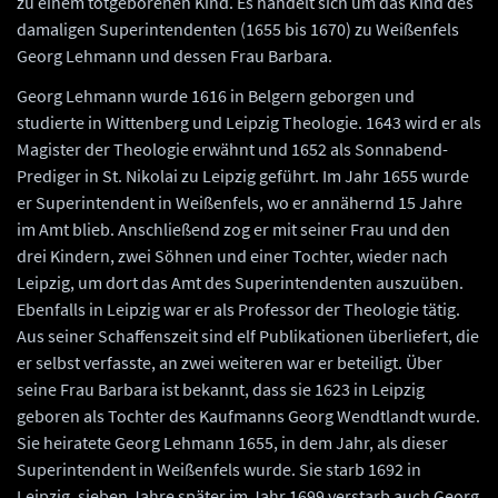
zu einem totgeborenen Kind. Es handelt sich um das Kind des
damaligen Superintendenten (1655 bis 1670) zu Weißenfels
Georg Lehmann und dessen Frau Barbara.
Georg Lehmann wurde 1616 in Belgern geborgen und
studierte in Wittenberg und Leipzig Theologie. 1643 wird er als
Magister der Theologie erwähnt und 1652 als Sonnabend-
Prediger in St. Nikolai zu Leipzig geführt. Im Jahr 1655 wurde
er Superintendent in Weißenfels, wo er annähernd 15 Jahre
im Amt blieb. Anschließend zog er mit seiner Frau und den
drei Kindern, zwei Söhnen und einer Tochter, wieder nach
Leipzig, um dort das Amt des Superintendenten auszuüben.
Ebenfalls in Leipzig war er als Professor der Theologie tätig.
Aus seiner Schaffenszeit sind elf Publikationen überliefert, die
er selbst verfasste, an zwei weiteren war er beteiligt. Über
seine Frau Barbara ist bekannt, dass sie 1623 in Leipzig
geboren als Tochter des Kaufmanns Georg Wendtlandt wurde.
Sie heiratete Georg Lehmann 1655, in dem Jahr, als dieser
Superintendent in Weißenfels wurde. Sie starb 1692 in
Leipzig, sieben Jahre später im Jahr 1699 verstarb auch Georg