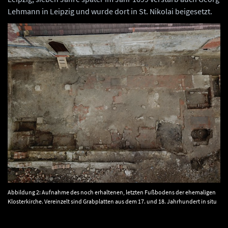
Lehmann in Leipzig und wurde dort in St. Nikolai beigesetzt.
Abbildung 2: Aufnahme des noch erhaltenen, letzten Fußbodens der ehemaligen
Klosterkirche. Vereinzelt sind Grabplatten aus dem 17. und 18. Jahrhundert in situ
erhalten. Die älteste Grabplatte stammt aus dem Jahr 1400. © Landesamt für
Denkmalpflege und Archäologie Sachsen-Anhalt, Dirk Höhne.