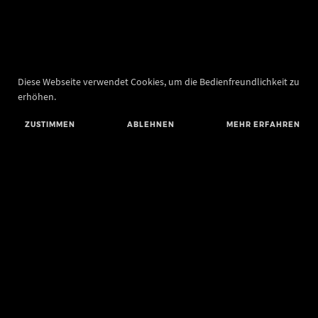
Diese Webseite verwendet Cookies, um die Bedienfreundlichkeit zu
erhöhen.
ZUSTIMMEN
ABLEHNEN
MEHR ERFAHREN
Landesamt für Denkmalpflege und Archäologie Sachsen-Anhalt
Landesmuseum für Vorgeschichte
Richard-Wagner-Straße 9
06114 Halle (Saale)
poststelle@lda.stk.sachsen-anhalt.de
Telefon: +49 345 5247-580
Telefax: +49 345 5247-351
BLUESKY
MASTODON
YOUTUBE