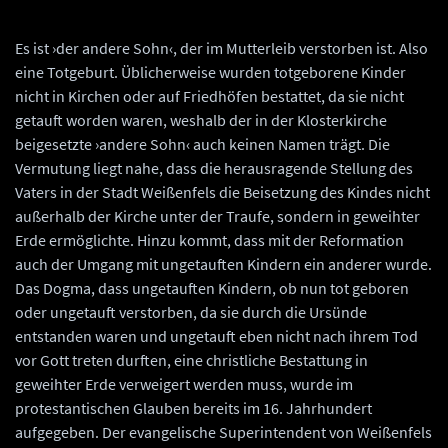
spiritu sancto in utero materno renat, aetissimam carpus culisui hic expectat
resurectionem. Die XXI. Martii M DC LXII‹. © Landesamt für Denkmalpflege und
Archäologie Sachsen-Anhalt, Madeleine Fröhlich.
Es ist ›der andere Sohn‹, der im Mutterleib verstorben ist. Also
eine Totgeburt. Üblicherweise wurden totgeborene Kinder
nicht in Kirchen oder auf Friedhöfen bestattet, da sie nicht
getauft worden waren, weshalb der in der Klosterkirche
beigesetzte ›andere Sohn‹ auch keinen Namen trägt. Die
Vermutung liegt nahe, dass die herausragende Stellung des
Vaters in der Stadt Weißenfels die Beisetzung des Kindes nicht
außerhalb der Kirche unter der Traufe, sondern in geweihter
Erde ermöglichte. Hinzu kommt, dass mit der Reformation
auch der Umgang mit ungetauften Kindern ein anderer wurde.
Das Dogma, dass ungetauften Kindern, ob nun tot geboren
oder ungetauft verstorben, da sie durch die Ursünde
entstanden waren und ungetauft eben nicht nach ihrem Tod
vor Gott treten durften, eine christliche Bestattung in
geweihter Erde verweigert werden muss, wurde im
protestantischen Glauben bereits im 16. Jahrhundert
aufgegeben. Der evangelische Superintendent von Weißenfels