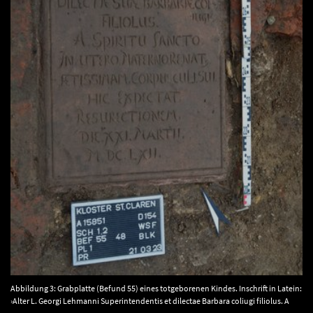
Abbildung 3: Grabplatte (Befund 55) eines totgeborenen Kindes. Inschrift in Latein:
›Alter L. Georgi Lehmanni Superintendentis et dilectae Barbara coliugi filiolus. A