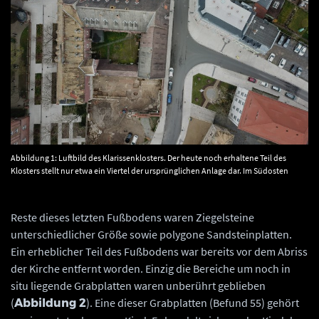
Abbildung 1: Luftbild des Klarissenklosters. Der heute noch erhaltene Teil des
Klosters stellt nur etwa ein Viertel der ursprünglichen Anlage dar. Im Südosten
schließt die ehemalige Kirche an den Kreuzgang an. © Landesamt für
Denkmalpflege und Archäologie Sachsen-Anhalt, Dirk Höhne.
Reste dieses letzten Fußbodens waren Ziegelsteine
unterschiedlicher Größe sowie polygone Sandsteinplatten.
Ein erheblicher Teil des Fußbodens war bereits vor dem Abriss
der Kirche entfernt worden. Einzig die Bereiche um noch in
situ liegende Grabplatten waren unberührt geblieben
(
). Eine dieser Grabplatten (Befund 55) gehört
Abbildung 2