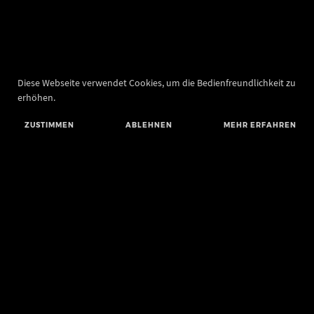
Diese Webseite verwendet Cookies, um die Bedienfreundlichkeit zu
erhöhen.
ZUSTIMMEN
ABLEHNEN
MEHR ERFAHREN
Landesamt für Denkmalpflege und Archäologie Sachsen-Anhalt
Landesmuseum für Vorgeschichte
Richard-Wagner-Straße 9
06114 Halle (Saale)
poststelle@lda.stk.sachsen-anhalt.de
Telefon: +49 345 5247-580
Telefax: +49 345 5247-351
BLUESKY
MASTODON
YOUTUBE