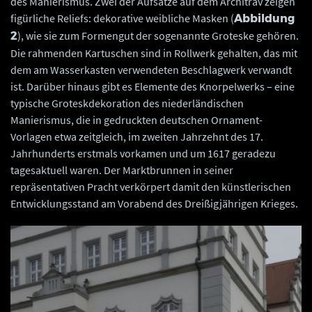
des Manierismus. Zwei der Aufsätze auf dem Architrav zeigen
figürliche Reliefs: dekorative weibliche Masken (
Abbildung
), wie sie zum Formengut der sogenannte Groteske gehören.
2
Die rahmenden Kartuschen sind in Rollwerk gehalten, das mit
dem am Wasserkasten verwendeten Beschlagwerk verwandt
ist. Darüber hinaus gibt es Elemente des Knorpelwerks – eine
typische Groteskdekoration des niederländischen
Manierismus, die in gedruckten deutschen Ornament-
Vorlagen etwa zeitgleich, im zweiten Jahrzehnt des 17.
Jahrhunderts erstmals vorkamen und um 1617 geradezu
tagesaktuell waren. Der Marktbrunnen in seiner
repräsentativen Pracht verkörpert damit den künstlerischen
Entwicklungsstand am Vorabend des Dreißigjährigen Krieges.