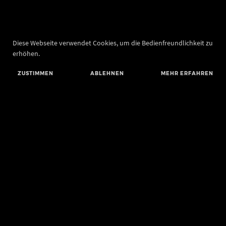
Diese Webseite verwendet Cookies, um die Bedienfreundlichkeit zu
erhöhen.
ZUSTIMMEN
ABLEHNEN
MEHR ERFAHREN
Landesamt für Denkmalpflege und Archäologie Sachsen-Anhalt
Landesmuseum für Vorgeschichte
Richard-Wagner-Straße 9
06114 Halle (Saale)
poststelle@lda.stk.sachsen-anhalt.de
Telefon: +49 345 5247-580
Telefax: +49 345 5247-351
BLUESKY
MASTODON
YOUTUBE
FACEBOOK