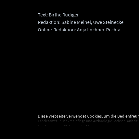
Text: Birthe Rüdiger
Redaktion: Sabine Meinel, Uwe Steinecke
Online-Redaktion: Anja Lochner-Rechta
Diese Webseite verwendet Cookies, um die Bedienfreun
Landesamt für Denkmalpflege und Archäologie Sachsen-Anhalt
Landesmuseum für Vorgeschichte
Richard-Wagner-Straße 9
06114 Halle (Saale)