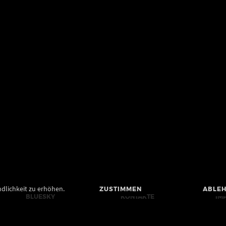
dlichkeit zu erhöhen.
ZUSTIMMEN
ABLE
BLUESKY
KONTAKTE
IM
MASTODON
PRESSE
BA
YOUTUBE
BILDRECHTE UND
DA