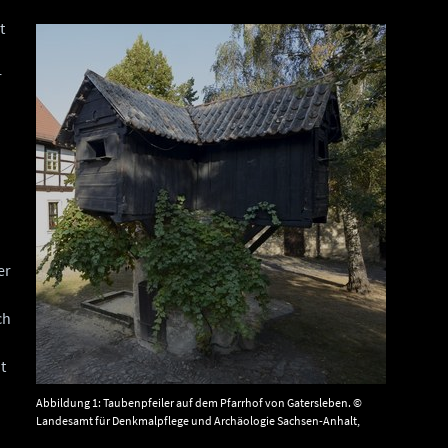
t
r
er
ch
t
Abbildung 1: Taubenpfeiler auf dem Pfarrhof von Gatersleben. ©
Landesamt für Denkmalpflege und Archäologie Sachsen-Anhalt,
Gunar Preuß.