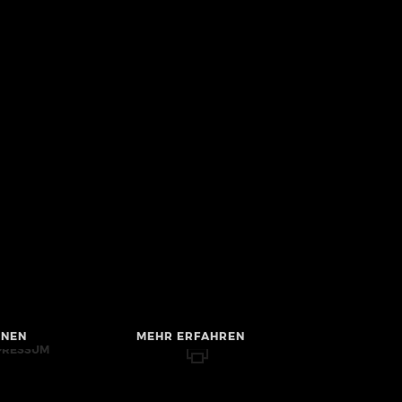
HNEN
MEHR ERFAHREN
PRESSUM
RRIEREFREIHEIT
TENSCHUTZ