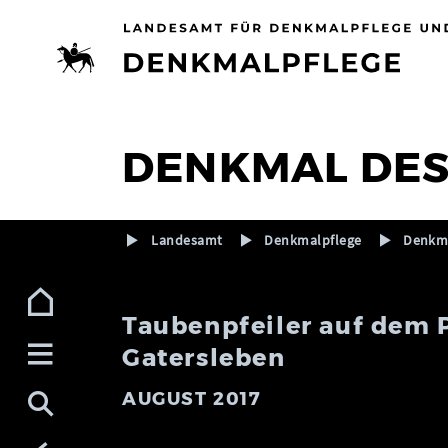
Zur Navigation (Enter)
Zum Inhalt (Enter)
Zum Footer (Enter)
DENKMAL DE
Landesamt
Denkmalpflege
Denkma
Taubenpfeiler auf dem P
Gatersleben
AUGUST 2017