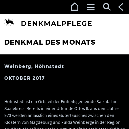
Zur Navigation (Enter)
Zum Inhalt (Enter)
Zum Footer (Enter)
DENKMAL DES MONATS
Weinberg, Höhnstedt
OKTOBER 2017
Höhnstedt ist ein Ortsteil der Einheitsgemeinde Salzatal im
Saalekreis. Bereits in einer Urkunde Ottos II. aus dem Jahre
973 werden anlässlich eines Gütertausches zwischen den
Klöstern von Magdeburg und Fulda Weinberge in der Region