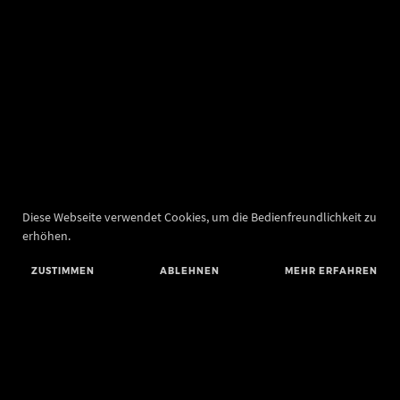
Diese Webseite verwendet Cookies, um die Bedienfreundlichkeit zu
erhöhen.
ZUSTIMMEN
ABLEHNEN
MEHR ERFAHREN
Landesamt für Denkmalpflege und Archäologie Sachsen-Anhalt
Landesmuseum für Vorgeschichte
Richard-Wagner-Straße 9
06114 Halle (Saale)
poststelle@lda.stk.sachsen-anhalt.de
Telefon: +49 345 5247-580