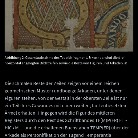
Abbildung 2: Gesamtaufnahme des Teppichfragment. Erkennbar sind die drei
horizontal angelegten Bildstreifen sowie die Reste von Figuren und Arkaden. ©
Landesamt für Denkmalpflege und Archäologie Sachsen-Anhalt, Gunar Preuß.
Die schmalen Reste der Zeilen zeigen vor einem reichen
geometrischen Muster rundbogige Arkaden, unter denen
Figuren stehen. Von der Gestalt in der obersten Zeile ist nur
ein Teil ihres Gewandes mit einem weiten, bortenbesetzten
Ärmel erhalten. Hingegen wird die Figur des mittleren
Registers durch den Rest des Schriftbandes TE(M)P(ER) ET •
HIC • M… und die erhaltenen Buchstaben TEMP(ER) über der
Arkade als Personifikation der Tugend Temperantia