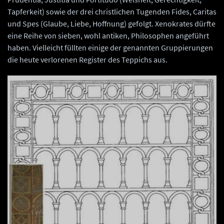
Tapferkeit) sowie der drei christlichen Tugenden Fides, Caritas
und Spes (Glaube, Liebe, Hoffnung) gefolgt. Xenokrates dürfte
eine Reihe von sieben, wohl antiken, Philosophen angeführt
haben. Vielleicht füllten einige der genannten Gruppierungen
die heute verlorenen Register des Teppichs aus.