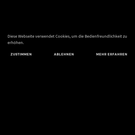
Diese Webseite verwendet Cookies, um die Bedienfreundlichkeit zu
erhöhen.
ZUSTIMMEN
ABLEHNEN
MEHR ERFAHREN
Landesamt für Denkmalpflege und Archäologie Sachsen-Anhalt
Landesmuseum für Vorgeschichte
Richard-Wagner-Straße 9
06114 Halle (Saale)
poststelle@lda.stk.sachsen-anhalt.de
Telefon: +49 345 5247-580
Telefax: +49 345 5247-351
BLUESKY
MASTODON
YOUTUBE