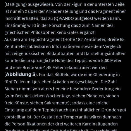
(Mäßigung) ausgewiesen. Von der Figur in der untersten Zeile
ist nur ein X über der Arkadenstellung und das Fragment einer
Inschrift erhalten, das zu (Q)VANDO aufgelöst werden kann.
Einstimmig wird in der Forschung das X zum Namen des
griechischen Philosophen Xenokrates ergänzt.
Aus den am Teppichfragment (Höhe 182 Zentimeter, Breite 65
Zentimeter) ablesbaren Informationen sowie dem Vergleich
mit zeitgenössischen Bildaufbauten und Darstellungsinhalten
konnte die ursprüngliche Höhe des Teppichs von 5,60 Meter
und eine Breite von 4,45 Meter rekonstruiert werden
(
). Für das Bildfeld wurde eine Gliederung in
Abbildung 3
fünf Zeilen mit je sieben Arkaden vorgeschlagen. Die Zahl
Sieben nimmt von alters her eine besondere Bedeutung ein
(zum Beispiel sieben Wochentage, sieben Planeten, sieben
freie Künste, sieben Sakramente), sodass eine solche
Einteilung auf dem Teppich auch aus inhaltlichen Gründen gut
vorstellbar ist. Der Gestalt der Temperantia wären demnach
die Personifikationen der drei weiteren Kardinaltugenden
Prudentia, Justitia und Fortitudo (Weisheit, Gerechtigkeit,