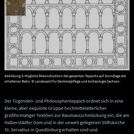
Abbildung 3: Mögliche Rekonstruktion des gesamten Teppichs auf Grundlage der
erhaltenen Bahn. © Landesamt für Denkmalpflege und Archäologie Sachsen-
Anhalt, Gunar Preuß.
Der Tugenden- und Philosophenteppich ordnet sich in eine
kleine, aber exquisite Gruppe hochmittelalterlicher
großformatiger Textilien zur Raumausschmückung ein, die am
Halberstädter Dom und in der unweit gelegenen Stiftskirche
St. Servatius in Quedlinburg erhalten sind und