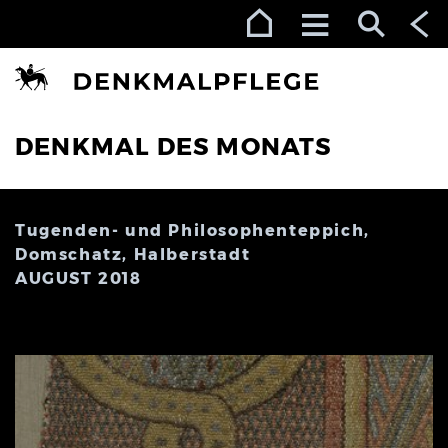
Zur Navigation (Enter)
Zum Inhalt (Enter)
Zum Footer (Enter)
DENKMAL DES MONATS
Tugenden- und Philosophenteppich,
Domschatz, Halberstadt
AUGUST 2018