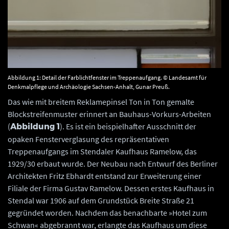
Abbildung 1: Detail der Farblichtfenster im Treppenaufgang. © Landesamt für
Denkmalpflege und Archäologie Sachsen-Anhalt, Gunar Preuß.
Das wie mit breitem Reklamepinsel Ton in Ton gemalte
Blockstreifenmuster erinnert an Bauhaus-Vorkurs-Arbeiten
(
). Es ist ein beispielhafter Ausschnitt der
Abbildung 1
opaken Fensterverglasung des repräsentativen
Treppenaufgangs im Stendaler Kaufhaus Ramelow, das
1929/30 erbaut wurde. Der Neubau nach Entwurf des Berliner
Architekten Fritz Ebhardt entstand zur Erweiterung einer
Filiale der Firma Gustav Ramelow. Dessen erstes Kaufhaus in
Stendal war 1906 auf dem Grundstück Breite Straße 21
gegründet worden. Nachdem das benachbarte »Hotel zum
Schwan« abgebrannt war, erlangte das Kaufhaus um diese