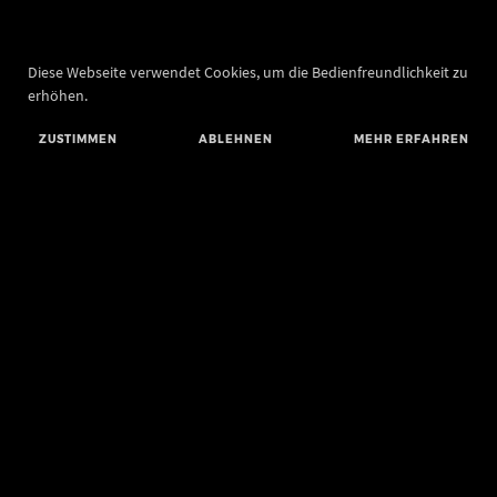
Diese Webseite verwendet Cookies, um die Bedienfreundlichkeit zu
erhöhen.
ZUSTIMMEN
ABLEHNEN
MEHR ERFAHREN
Landesamt für Denkmalpflege und Archäologie Sachsen-Anhalt
Landesmuseum für Vorgeschichte
Richard-Wagner-Straße 9
06114 Halle (Saale)
poststelle@lda.stk.sachsen-anhalt.de
Telefon: +49 345 5247-580
Telefax: +49 345 5247-351
BLUESKY
MASTODON
YOUTUBE
FACEBOOK
INSTAGRAM LANDESMUSEUM