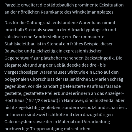
Parzelle erweitert die städtebaulich prominente Ecksituation
an der nördlichen Raumkante des Winckelmannplatzes.
Das für die Gattung spät entstandene Warenhaus nimmt
innerhalb Stendals sowie in der Altmark typologisch und
stilistisch eine Sonderstellung ein. Der ummauerte
Stahlskelettbau ist in Stendal ein frühes Beispiel dieser
Bauweise und gleichzeitig ein expressionistischer
Gegenentwurf zur platzbeherrschenden Backsteingotik. Die
elegante Abrundung der Gebäudeecke des drei- bis
viergeschossigen Warenhauses wirkt wie ein Echo auf den
polygonalen Chorschluss der Hallenkirche St. Marien schräg
gegenüber. Vor die bandartig befensterte Kaufhausfassade
gestellte, gestaffelte Pfeilerbündel erinnern an das Anzeiger-
Hochhaus (1927/28 erbaut) in Hannover, sind in Stendal aber
nicht ziegelsichtig geblieben, sondern verputzt und scharriert.
Im Inneren sind zwei Lichthöfe mit dem dazugehörigen
Galeriesystem sowie der in Material und Verarbeitung
hochwertige Treppenaufgang mit seitlichen