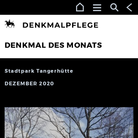
Zur Navigation (Enter)
Zum Inhalt (Enter)
Zum Footer (Enter)
DENKMAL DES MONATS
Stadtpark Tangerhütte
DEZEMBER 2020