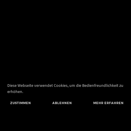
Diese Webseite verwendet Cookies, um die Bedienfreundlichkeit zu
erhöhen.
ZUSTIMMEN
ABLEHNEN
MEHR ERFAHREN
Landesamt für Denkmalpflege und Archäologie Sachsen-Anhalt
Landesmuseum für Vorgeschichte
Richard-Wagner-Straße 9
06114 Halle (Saale)