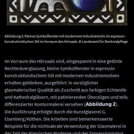
Abbildung 2: Kleines Symbolfenster mit modernem Industriemotiv im expressiv-
konstrutivistischen Stil im Vorraum des Hörsaals. © Landesamt für Denkmalpflege
und Archäologie Sachsen-Anhalt, Gunar Preuß.
Im Vorraum des Hörsaals sind, eingespannt in eine getönte
Rechteckverglasung, kleine Symbolfenster in expressiv-
konstruktivistischem Stil mit modernen Industriemotiven
erhalten geblieben, ausgeführt in vorzüglicher
glasmalerischer Qualität als Zuschnitt aus farbigen Echtantik-
und Kathedralgläsern, mit patinierenden Überzügen und teils
differenzierter Konturmalerei versehen (
).
Abbildung 2
Die Ausführung erfolgte durch die Kunstglaserei G.
Eisenberg/Köthen. Die Arbeiten sind bemerkenswerte
Beispiele für die nichtsakrale Verwendung der Glasmalerei in
der Zeit der Klassischen Moderne und des Expressionismus