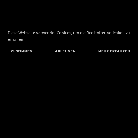
Diese Webseite verwendet Cookies, um die Bedienfreundlichkeit zu
erhöhen.
ZUSTIMMEN
ABLEHNEN
MEHR ERFAHREN
Landesamt für Denkmalpflege und Archäologie Sachsen-Anhalt
Landesmuseum für Vorgeschichte
Richard-Wagner-Straße 9
06114 Halle (Saale)
poststelle@lda.stk.sachsen-anhalt.de
Telefon: +49 345 5247-580
Telefax: +49 345 5247-351
BLUESKY
MASTODON
YOUTUBE