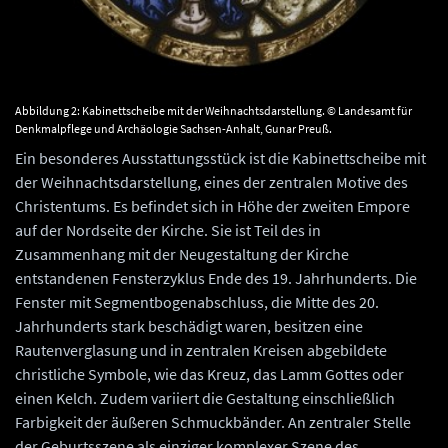
Abbildung 2: Kabinettscheibe mit der Weihnachtsdarstellung. © Landesamt für
Denkmalpflege und Archäologie Sachsen-Anhalt, Gunar Preuß.
Ein besonderes Ausstattungsstück ist die Kabinettscheibe mit
der Weihnachtsdarstellung, eines der zentralen Motive des
Christentums. Es befindet sich in Höhe der zweiten Empore
auf der Nordseite der Kirche. Sie ist Teil des in
Zusammenhang mit der Neugestaltung der Kirche
entstandenen Fensterzyklus Ende des 19. Jahrhunderts. Die
Fenster mit Segmentbogenabschluss, die Mitte des 20.
Jahrhunderts stark beschädigt waren, besitzen eine
Rautenverglasung und in zentralen Kreisen abgebildete
christliche Symbole, wie das Kreuz, das Lamm Gottes oder
einen Kelch. Zudem variiert die Gestaltung einschließlich
Farbigkeit der äußeren Schmuckbänder. An zentraler Stelle
der Geburtsszene als einziger komplexer Szene des