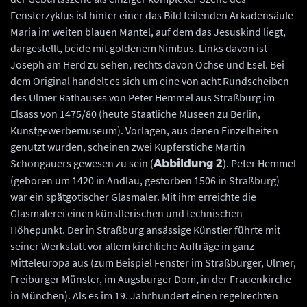
Fensterzyklus ist hinter einer das Bild teilenden Arkadensäule
Maria im weiten blauen Mantel, auf dem das Jesuskind liegt,
dargestellt, beide mit goldenem Nimbus. Links davon ist
Joseph am Herd zu sehen, rechts davon Ochse und Esel. Bei
dem Original handelt es sich um eine von acht Rundscheiben
des Ulmer Rathauses von Peter Hemmel aus Straßburg im
Elsass von 1475/80 (heute Staatliche Museen zu Berlin,
Kunstgewerbemuseum). Vorlagen, aus denen Einzelheiten
genutzt wurden, scheinen zwei Kupferstiche Martin
Schongauers gewesen zu sein (
). Peter Hemmel
Abbildung 2
(geboren um 1420 in Andlau, gestorben 1506 in Straßburg)
war ein spätgotischer Glasmaler. Mit ihm erreichte die
Glasmalerei einen künstlerischen und technischen
Höhepunkt. Der in Straßburg ansässige Künstler führte mit
seiner Werkstatt vor allem kirchliche Aufträge in ganz
Mitteleuropa aus (zum Beispiel Fenster im Straßburger, Ulmer,
Freiburger Münster, im Augsburger Dom, in der Frauenkirche
in München). Als es im 19. Jahrhundert einen regelrechten