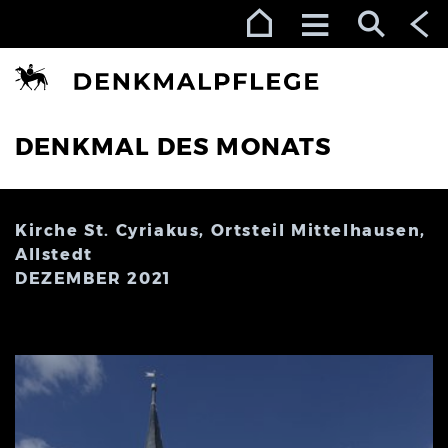
Zur Navigation (Enter)
Zum Inhalt (Enter)
Zum Footer (Enter)
DENKMAL DES MONATS
Kirche St. Cyriakus, Ortsteil Mittelhausen,
Allstedt
DEZEMBER 2021