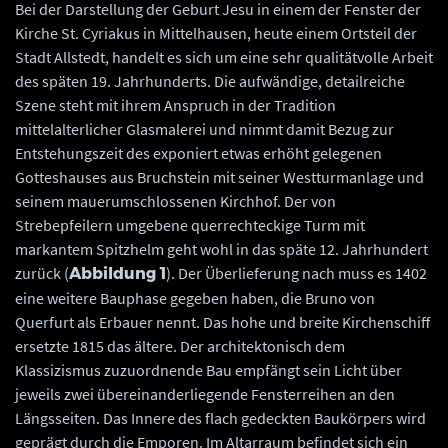
Bei der Darstellung der Geburt Jesu in einem der Fenster der
Kirche St. Cyriakus in Mittelhausen, heute einem Ortsteil der
Stadt Allstedt, handelt es sich um eine sehr qualitätvolle Arbeit
des späten 19. Jahrhunderts. Die aufwändige, detailreiche
Szene steht mit ihrem Anspruch in der Tradition
mittelalterlicher Glasmalerei und nimmt damit Bezug zur
Entstehungszeit des exponiert etwas erhöht gelegenen
Gotteshauses aus Bruchstein mit seiner Westturmanlage und
seinem mauerumschlossenen Kirchhof. Der von
Strebepfeilern umgebene querrechteckige Turm mit
markantem Spitzhelm geht wohl in das späte 12. Jahrhundert
zurück (
). Der Überlieferung nach muss es 1402
Abbildung 1
eine weitere Bauphase gegeben haben, die Bruno von
Querfurt als Erbauer nennt. Das hohe und breite Kirchenschiff
ersetzte 1815 das ältere. Der architektonisch dem
Klassizismus zuzuordnende Bau empfängt sein Licht über
jeweils zwei übereinanderliegende Fensterreihen an den
Längsseiten. Das Innere des flach gedeckten Baukörpers wird
geprägt durch die Emporen. Im Altarraum befindet sich ein