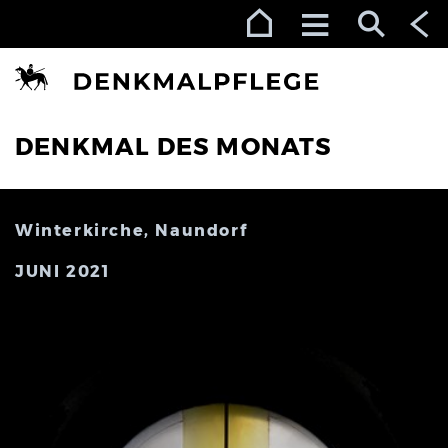
Zur Navigation (Enter)
Zum Inhalt (Enter)
Zum Footer (Enter)
DENKMAL DES MONATS
Winterkirche, Naundorf
JUNI 2021