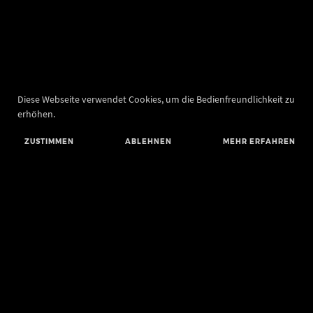
Diese Webseite verwendet Cookies, um die Bedienfreundlichkeit zu
erhöhen.
ZUSTIMMEN
ABLEHNEN
MEHR ERFAHREN
Landesamt für Denkmalpflege und Archäologie Sachsen-Anhalt
Landesmuseum für Vorgeschichte
Richard-Wagner-Straße 9
06114 Halle (Saale)
poststelle@lda.stk.sachsen-anhalt.de
Telefon: +49 345 5247-580
Telefax: +49 345 5247-351
BLUESKY
MASTODON