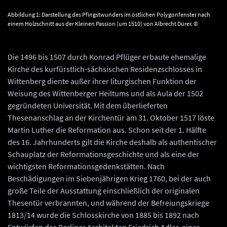
Abbildung 1: Darstellung des Pfingstwunders im östlichen Polygonfenster nach
einem Holzschnitt aus der Kleinen Passion (um 1510) von Albrecht Dürer. ©
Landesamt für Denkmalpflege und Archäologie Sachsen-Anhalt, Gunar Preuß.
Die 1496 bis 1507 durch Konrad Pflüger erbaute ehemalige
Kirche des kurfürstlich-sächsischen Residenzschlosses in
Wittenberg diente außer ihrer liturgischen Funktion der
Weisung des Wittenberger Heiltums und als Aula der 1502
gegründeten Universität. Mit dem überlieferten
Thesenanschlag an der Kirchentür am 31. Oktober 1517 löste
Martin Luther die Reformation aus. Schon seit der 1. Hälfte
des 16. Jahrhunderts gilt die Kirche deshalb als authentischer
Schauplatz der Reformationsgeschichte und als eine der
wichtigsten Reformationsgedenkstätten. Nach
Beschädigungen im Siebenjährigen Krieg 1760, bei der auch
große Teile der Ausstattung einschließlich der originalen
Thesentür verbrannten, und während der Befreiungskriege
1813/14 wurde die Schlosskirche von 1885 bis 1892 nach
Entwürfen des Berliner Architekten Friedrich Adler, eines