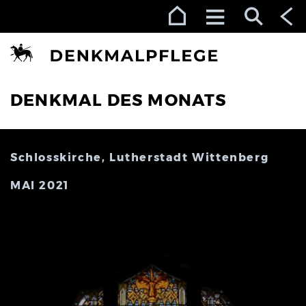
Zur Navigation (Enter)
Zum Inhalt (Enter)
Zum Footer (Enter)
DENKMAL DES MONATS
Schlosskirche, Lutherstadt Wittenberg
MAI 2021