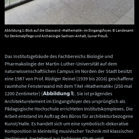
Abbildung 1: Blick auf die Glaswand »Mathematik« im Eingangsfoyer. © Landesamt
für Denkmalpflege und Archäologie Sachsen-Anhalt, Gunar Preuß.
Das Institutsgebäude des Fachbereichs Biologie und
Pharmakologie der Martin-Luther-Universität auf dem
naturwissenschaftlichen Campus im Norden der Stadt besitzt
eine 1987 von Prof. Rüdiger Reinel (1939 bis 2016) geschaffene
raumhohe Fensterwand mit dem Titel »Mathematik« (250 mal
1200 Zentimeter) (
). Sie ist prägendes
Abbildung 1
Architekturelement im Eingangsfoyer des ursprünglich als
Pädagogische Hochschule errichteten Institutskomplexes. Die
Arbeit entstand im Auftrag des Büros für architekturbezogene
Kunst/Halle. Es handelt sich um eine symbolisch-dekorative
Komposition in kleinteilig musivischer Technik mit klassischer
Verbleiung, bestehend aus farblosen Float- und