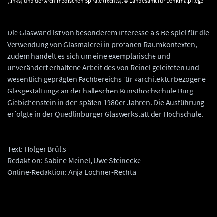
(links) und der Archimedischen Spirale (rechts). © Landesamt für Denkmalpflege
und Archäologie Sachsen-Anhalt, Gunar Preuß.
Die Glaswand ist von besonderem Interesse als Beispiel für die
Verwendung von Glasmalerei in profanen Raumkontexten,
zudem handelt es sich um eine exemplarische und
unverändert erhaltene Arbeit des von Reinel geleiteten und
wesentlich geprägten Fachbereichs für »architekturbezogene
Glasgestaltung« an der halleschen Kunsthochschule Burg
Giebichenstein in den späten 1980er Jahren. Die Ausführung
erfolgte in der Quedlinburger Glaswerkstatt der Hochschule.
Text: Holger Brülls
Redaktion: Sabine Meinel, Uwe Steinecke
Online-Redaktion: Anja Lochner-Rechta