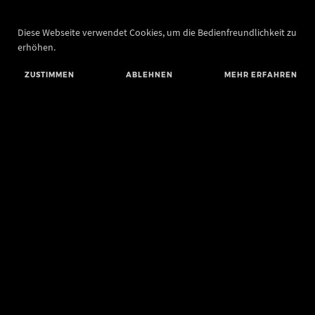
Diese Webseite verwendet Cookies, um die Bedienfreundlichkeit zu
erhöhen.
ZUSTIMMEN
ABLEHNEN
MEHR ERFAHREN
Landesamt für Denkmalpflege und Archäologie Sachsen-Anhalt
Landesmuseum für Vorgeschichte
Richard-Wagner-Straße 9
06114 Halle (Saale)
poststelle@lda.stk.sachsen-anhalt.de
Telefon: +49 345 5247-580
Telefax: +49 345 5247-351
BLUESKY
MASTODON
YOUTUBE
FACEBOOK
INSTAGRAM LANDESMUSEUM
INSTAGRAM LANDESAMT