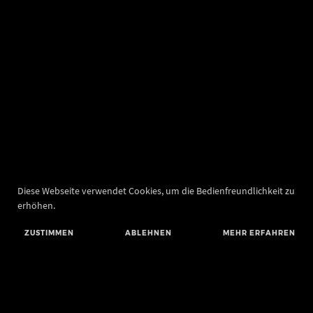
Diese Webseite verwendet Cookies, um die Bedienfreundlichkeit zu
erhöhen.
ZUSTIMMEN
ABLEHNEN
MEHR ERFAHREN
Landesamt für Denkmalpflege und Archäologie Sachsen-Anhalt
Landesmuseum für Vorgeschichte
Richard-Wagner-Straße 9
06114 Halle (Saale)
poststelle@lda.stk.sachsen-anhalt.de