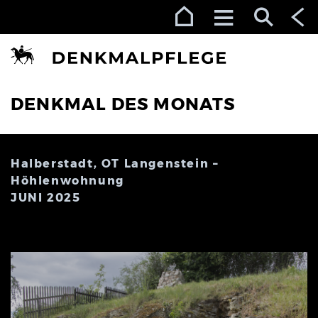
Zur Navigation (Enter)
Zum Inhalt (Enter)
Zum Footer (Enter)
DENKMAL DES MONATS
Halberstadt, OT Langenstein –
Höhlenwohnung
JUNI 2025