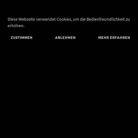
Diese Webseite verwendet Cookies, um die Bedienfreundlichkeit zu
erhöhen.
ZUSTIMMEN
ABLEHNEN
MEHR ERFAHREN
Landesamt für Denkmalpflege und Archäologie Sachsen-Anhalt
Landesmuseum für Vorgeschichte
Richard-Wagner-Straße 9
06114 Halle (Saale)
poststelle@lda.stk.sachsen-anhalt.de
Telefon: +49 345 5247-580
Telefax: +49 345 5247-351
BLUESKY
MASTODON
YOUTUBE
FACEBOOK
INSTAGRAM LANDESMUSEUM