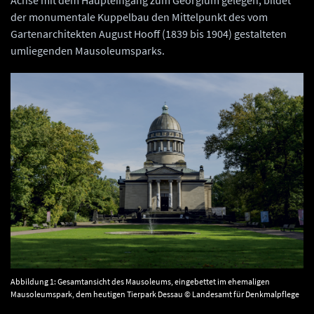
Achse mit dem Haupteingang zum Georgium gelegen, bildet
der monumentale Kuppelbau den Mittelpunkt des vom
Gartenarchitekten August Hooff (1839 bis 1904) gestalteten
umliegenden Mausoleumsparks.
Abbildung 1: Gesamtansicht des Mausoleums, eingebettet im ehemaligen
Mausoleumspark, dem heutigen Tierpark Dessau © Landesamt für Denkmalpflege
und Archäologie Sachsen-Anhalt, Jasmin Heinrich.