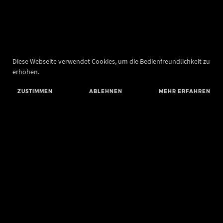
Diese Webseite verwendet Cookies, um die Bedienfreundlichkeit zu
erhöhen.
ZUSTIMMEN
ABLEHNEN
MEHR ERFAHREN
Landesamt für Denkmalpflege und Archäologie Sachsen-Anhalt
Landesmuseum für Vorgeschichte
Richard-Wagner-Straße 9
06114 Halle (Saale)
poststelle@lda.stk.sachsen-anhalt.de
Telefon: +49 345 5247-580
Telefax: +49 345 5247-351
BLUESKY
MASTODON
YOUTUBE