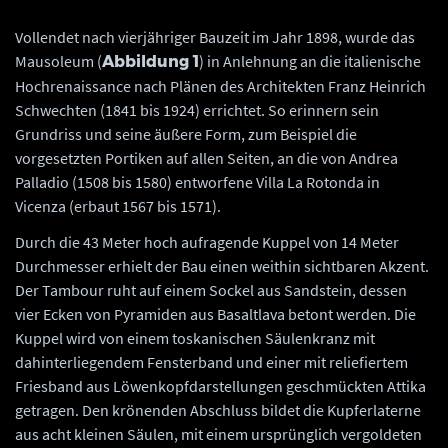
Vollendet nach vierjähriger Bauzeit im Jahr 1898, wurde das
Mausoleum (
) in Anlehnung an die italienische
Abbildung 1
Hochrenaissance nach Plänen des Architekten Franz Heinrich
Schwechten (1841 bis 1924) errichtet. So erinnern sein
Grundriss und seine äußere Form, zum Beispiel die
vorgesetzten Portiken auf allen Seiten, an die von Andrea
Palladio (1508 bis 1580) entworfene Villa La Rotonda in
Vicenza (erbaut 1567 bis 1571).
Durch die 43 Meter hoch aufragende Kuppel von 14 Meter
Durchmesser erhielt der Bau einen weithin sichtbaren Akzent.
Der Tambour ruht auf einem Sockel aus Sandstein, dessen
vier Ecken von Pyramiden aus Basaltlava betont werden. Die
Kuppel wird von einem toskanischen Säulenkranz mit
dahinterliegendem Fensterband und einer mit reliefiertem
Friesband aus Löwenkopfdarstellungen geschmückten Attika
getragen. Den krönenden Abschluss bildet die Kupferlaterne
aus acht kleinen Säulen, mit einem ursprünglich vergoldeten