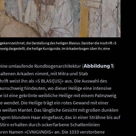
gekennzeichnet, die Darstellung des heiligen Blasius. Darüber die Inschrift »S
weig dargestellt, die heilige Kunigunde. Im Arkadenbogen über ihr, eine
alpflege und Archäologie Sachsen-Anhalt, Michel Klehm.
eine umlaufende Rundbogenarchitektur (
)
Abbildung 1
rhaltenen Arkaden nimmt, mit Mitra und Stab
chrift weist ihn als »S BLASI[US]« aus. Die Auswahl des
raunschweig hindeuten, wo dieser Heilige eine intensive
 ist eine gekrönte weibliche Heilige mit einem Palmzweig
tte wendet. Die Heilige trägt ein rotes Gewand mit einer
n weißen Mantel. Das längliche Gesicht mit großen dunklen
ngem blondem Haar eingefasst, das in einer Strähne bis auf
 Stirn erhalten durch ockerfarbene Schattenlinien
t ihren Namen »CVNIGVNDIS« an. Die 1033 verstorbene