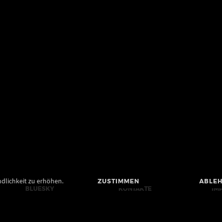
dlichkeit zu erhöhen.
ZUSTIMMEN
ABLE
BLUESKY
KONTAKTE
IM
MASTODON
PRESSE
BA
YOUTUBE
BILDRECHTE UND
DA