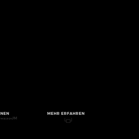
HNEN
MEHR ERFAHREN
PRESSUM
RRIEREFREIHEIT
TENSCHUTZ