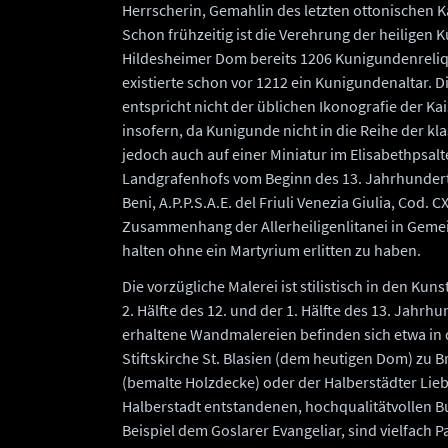
Herrscherin, Gemahlin des letzten ottonischen Ka
Schon frühzeitig ist die Verehrung der heiligen
Hildesheimer Dom bereits 1206 Kunigundenreliqu
existierte schon vor 1212 ein Kunigundenaltar. 
entspricht nicht der üblichen Ikonografie der K
insofern, da Kunigunde nicht in die Reihe der k
jedoch auch auf einer Miniatur im Elisabethpsal
Landgrafenhofs vom Beginn des 13. Jahrhundert
Beni, A.P.P.S.A.E. del Friuli Venezia Giulia, Cod. C
Zusammenhang der Allerheiligenlitanei in Gemein
halten ohne ein Martyrium erlitten zu haben.
Die vorzügliche Malerei ist stilistisch in den Ku
2. Hälfte des 12. und der 1. Hälfte des 13. Jahrh
erhaltene Wandmalereien befinden sich etwa in d
Stiftskirche St. Blasien (dem heutigen Dom) zu B
(bemalte Holzdecke) oder der Halberstädter Lie
Halberstadt entstandenen, hochqualitätvollen Bu
Beispiel dem Goslarer Evangeliar, sind vielfach P