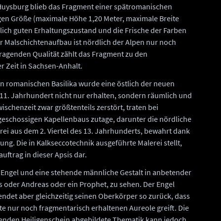
r Huysburg blieb das Fragment einer spätromanischen
ngen Größe (maximale Höhe 1,20 Meter, maximale Breite
tlich guten Erhaltungszustand und die Frische der Farben
er Malschichtenaufbau ist nördlich der Alpen nur noch
sragenden Qualität zählt das Fragment zu den
 Zeit in Sachsen-Anhalt.
 romanischen Basilika wurde eine östlich der neuen
1. Jahrhundert nicht nur erhalten, sondern räumlich und
wischenzeit zwar größtenteils zerstört, traten bei
eschossigen Kapellenbaus zutage, darunter die nördliche
rei aus dem 2. Viertel des 13. Jahrhunderts, bewahrt dank
g. Die in Kalkseccotechnik ausgeführte Malerei stellt,
uftrag in dieser Apsis dar.
 Engel und eine stehende männliche Gestalt in anbetender
s oder Andreas oder ein Prophet, zu sehen. Der Engel
endet aber gleichzeitig seinen Oberkörper so zurück, dass
e nur noch fragmentarisch erhaltenen Aureole greift. Die
ßenden Heiligenschein abgebildete Thematik kann jedoch