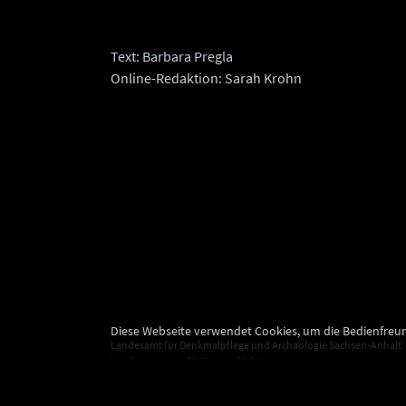
Text: Barbara Pregla
Online-Redaktion: Sarah Krohn
Diese Webseite verwendet Cookies, um die Bedienfreun
Landesamt für Denkmalpflege und Archäologie Sachsen-Anhalt
Landesmuseum für Vorgeschichte
Richard-Wagner-Straße 9
06114 Halle (Saale)