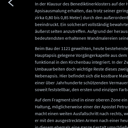
In der Klausur des Benediktinerklosters auf de
Apsisausmalung erhalten, das trotz seiner geri
zirka 0,80 bis 0,85 Meter) durch den außerorden
beeindruckt. Ein solcherart vollständig bewahrt
äußerst selten anzutreffen. Aufgrund der herau
bedeutendsten erhaltenen Wandmalereien seiner
Beim Bau der 1121 geweihten, heute bestehenden
Hauptapsis gelegene Vorgängerkapelle aus dem 1
funktional in den Kirchenbau integriert. In der Z
Umbauarbeiten doch wichtige Reste dieses zweig
Nebenapsis. Hier befindet sich die kostbare Male
einer über Jahrhunderte schützenden Vermauerun
soweit feststellbar, den ersten und einzigen Farba
Auf dem Fragment sind in einer oberen Zone ein
Haltung, möglicherweise einer der Apostel Petru
macht einen weiten Ausfallschritt nach rechts, w
er mit den ausgestreckten Armen nach einer heut
in diesem ehemals eine ganze Gestalt umschlie