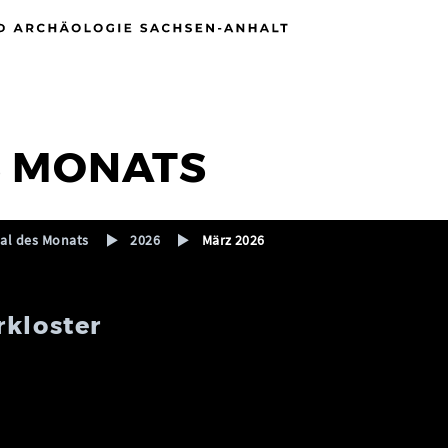
S MONATS
l des Monats
2026
März 2026
rkloster