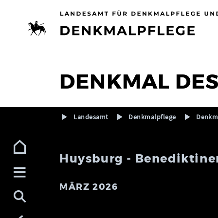
Zur Navigation (Enter)
Zum Inhalt (Enter)
Zum Footer (Enter)
DENKMAL DE
Landesamt
Denkmalpflege
Denkma
Huysburg - Benediktine
MÄRZ 2026