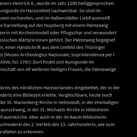
isers Heinrich II., wurde im Jahr 1200 heiliggesprochen.
 Kunigunde im Harzumfeld nachweisbar. So sind im
ien vorhanden, und im Halberstädter Liebfrauenstift
Die Darstellung auf der Huysburg mit einem Palmzweig
aiserin mit Kirchenmodell oder Pflugschar und verwundert
lassischen Märtyrerinnen gehört. Der Palmzweig begegnet
ter, einer Handschrift aus dem Umfeld des Thüringer
s (Museo Archeologico Nazionale; Soprintendenza per i
XXXVII, fol. 170r): Dort findet sich Kunigunde im
schaft von elf weiteren heiligen Frauen, die Palmzweige
nstkreis des nördlichen Harzvorlandes eingebettet, der in der
underts eine Blütezeit erlebte. Vergleichbare, heute noch
er St.-Marienberg-Kirche in Helmstedt, in der ehemaligen
raunschweig, in der St.-Michaels-Kirche in Hildesheim
bfrauenkirche. Aber auch in der im Raum Hildesheim-
chmalerei des 2. Viertels des 13. Jahrhunderts, wie zum
arallelen zu erkennen.