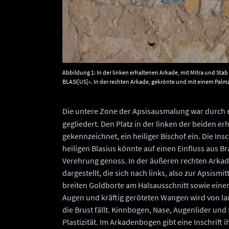
Abbildung 1: In der linken erhaltenen Arkade, mit Mitra und Stab 
BLASI[US]«. In der rechten Arkade, gekrönte und mit einem Palmz
Inschrift mit ihrem Namen »CVNIGVNDIS« © Landesamt für Denkm
Die untere Zone der Apsisausmalung war durch 
gegliedert. Den Platz in der linken der beiden e
gekennzeichnet, ein heiliger Bischof ein. Die Ins
heiligen Blasius könnte auf einen Einfluss aus B
Verehrung genoss. In der äußeren rechten Arkade
dargestellt, die sich nach links, also zur Apsismi
breiten Goldborte am Halsausschnitt sowie eine
Augen und kräftig geröteten Wangen wird von la
die Brust fällt. Kinnbogen, Nase, Augenlider und
Plastizität. Im Arkadenbogen gibt eine Inschrif