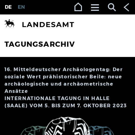
Zur Navigation (Enter)
Zum Inhalt (Enter)
Zum Footer (Enter)
DE
EN
TAGUNGSARCHIV
16. Mitteldeutscher Archäologentag: Der
soziale Wert prähistorischer Beile: neue
archäologische und archäometrische
Ansätze
INTERNATIONALE TAGUNG IN HALLE
(SAALE) VOM 5. BIS ZUM 7. OKTOBER 2023