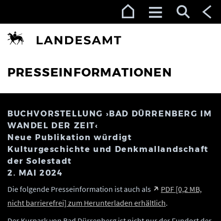
Zur Navigation (Enter)
Zum Inhalt (Enter)
Zum Footer (Enter)
PRESSEINFORMATIONEN
BUCHVORSTELLUNG ›BAD DÜRRENBERG IM
WANDEL DER ZEIT‹
Neue Publikation würdigt
Kulturgeschichte und Denkmallandschaft
der Solestadt
2. MAI 2024
Die folgende Presseinformation ist auch als
PDF [0,2 MB,
nicht barrierefrei] zum Herunterladen erhältlich
.
Der Kurpark von Bad Dürrenberg ist nicht nur der Fundort der