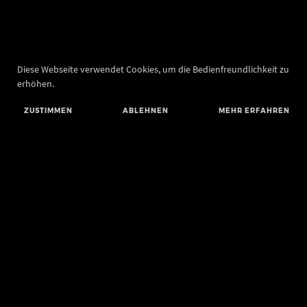
Diese Webseite verwendet Cookies, um die Bedienfreundlichkeit zu
erhöhen.
ZUSTIMMEN
ABLEHNEN
MEHR ERFAHREN
Landesamt für Denkmalpflege und Archäologie Sachsen-Anhalt
Landesmuseum für Vorgeschichte
Richard-Wagner-Straße 9
06114 Halle (Saale)
poststelle@lda.stk.sachsen-anhalt.de
Telefon: +49 345 5247-580
Telefax: +49 345 5247-351
BLUESKY
MASTODON
YOUTUBE
FACEBOOK