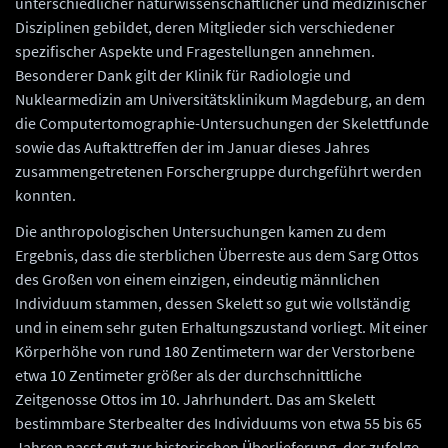
unterschiedlicher naturwissenschaftlicher und medizinischer
Disziplinen gebildet, deren Mitglieder sich verschiedener
spezifischer Aspekte und Fragestellungen annehmen.
Besonderer Dank gilt der Klinik für Radiologie und
Nuklearmedizin am Universitätsklinikum Magdeburg, an dem
die Computertomographie-Untersuchungen der Skelettfunde
sowie das Auftakttreffen der im Januar dieses Jahres
zusammengetretenen Forschergruppe durchgeführt werden
konnten.
Die anthropologischen Untersuchungen kamen zu dem
Ergebnis, dass die sterblichen Überreste aus dem Sarg Ottos
des Großen von einem einzigen, eindeutig männlichen
Individuum stammen, dessen Skelett so gut wie vollständig
und in einem sehr guten Erhaltungszustand vorliegt. Mit einer
Körperhöhe von rund 180 Zentimetern war der Verstorbene
etwa 10 Zentimeter größer als der durchschnittliche
Zeitgenosse Ottos im 10. Jahrhundert. Das am Skelett
bestimmbare Sterbealter des Individuums von etwa 55 bis 65
Jahren passt gut zur historischen Überlieferung, der zufolge