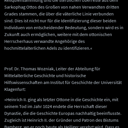
Reliquiensammlung und die sterblichen Überreste aus dem
Sarkophag Ottos des Großen von nahen Verwandten dritten
Grades stammen, die über die väterliche Linie verbunden
sind. Dies ist nicht nur für die Identifizierung dieser beiden
Individuen von entscheidender Bedeutung, sondern wird es in
Zukunft auch ermöglichen, weitere mit dem ottonischen
Herrscherhaus verwandte Angehörige des
hochmittelalterlichen Adels zu identifizieren.«
Prof. Dr. Thomas Wozniak, Leiter der Abteilung für
Mittelalterliche Geschichte und historische
Hilfswissenschaften am Institut für Geschichte der Universität
Klagenfurt:
»Heinrich II. ging als letzter Ottone in die Geschichte ein, mit
seinem Tod im Jahr 1024 endete die Herrschaft dieser
Dynastie, die die Geschichte Europas nachhaltig beeinflusste.
Zugleich ist Heinrich II. der Gründer und Patron des Bistums
Bamberg, wo er noch heute als Heiliger verehrt wird. Dass es