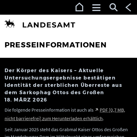
Zur Navigation (Enter)
Zum Inhalt (Enter)
Zum Footer (Enter)
PRESSEINFORMATIONEN
Der Körper des Kaisers – Aktuelle
Untersuchungsergebnisse bestätigen
Identität der sterblichen Überreste aus
dem Sarkophag Ottos des Großen
18. MÄRZ 2026
Die folgende Presseinformation ist auch als
PDF [0,7 MB,
nicht barrierefrei] zum Herunterladen erhältlich
.
Seit Januar 2025 steht das Grabmal Kaiser Ottos des Großen
im Magdeburger Dom im Mittelpunkt eines umfangreichen