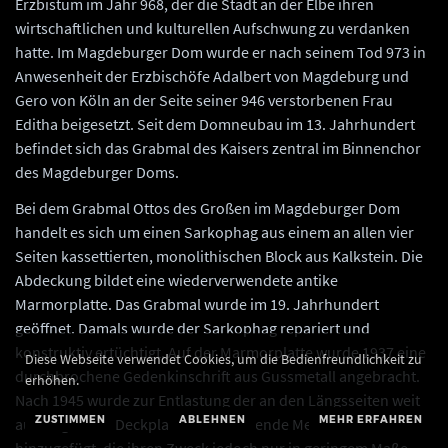
Erzbistum im Jahr 968, der die Stadt an der Elbe ihren
wirtschaftlichen und kulturellen Aufschwung zu verdanken
hatte. Im Magdeburger Dom wurde er nach seinem Tod 973 in
Anwesenheit der Erzbischöfe Adalbert von Magdeburg und
Gero von Köln an der Seite seiner 946 verstorbenen Frau
Editha beigesetzt. Seit dem Domneubau im 13. Jahrhundert
befindet sich das Grabmal des Kaisers zentral im Binnenchor
des Magdeburger Doms.
Bei dem Grabmal Ottos des Großen im Magdeburger Dom
handelt es sich um einen Sarkophag aus einem an allen vier
Seiten kassettierten, monolithischen Block aus Kalkstein. Die
Abdeckung bildet eine wiederverwendete antike
Marmorplatte. Das Grabmal wurde im 19. Jahrhundert
geöffnet. Damals wurde der Sarkophag repariert und
konstruktiv ertüchtigt. Auf der Marmorplatte wurde 1937 eine
Diese Webseite verwendet Cookies, um die Bedienfreundlichkeit zu
durchbrochene Gedenkinschrift aus Gussmetall angebracht.
erhöhen.
Nach 1945 wurde zur Entlastung der an den Längsseiten weit
ZUSTIMMEN
ABLEHNEN
MEHR ERFAHREN
auskragenden Deckplatte eine stützende Metallkonstruktion