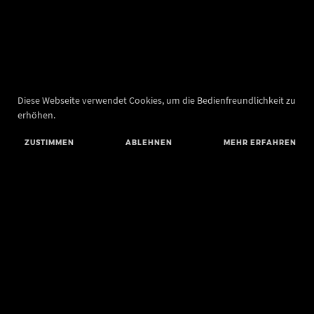
Diese Webseite verwendet Cookies, um die Bedienfreundlichkeit zu
erhöhen.
ZUSTIMMEN
ABLEHNEN
MEHR ERFAHREN
Landesamt für Denkmalpflege und Archäologie Sachsen-Anhalt
Landesmuseum für Vorgeschichte
Richard-Wagner-Straße 9
06114 Halle (Saale)
poststelle@lda.stk.sachsen-anhalt.de
Telefon: +49 345 5247-580
Telefax: +49 345 5247-351
BLUESKY
MASTODON