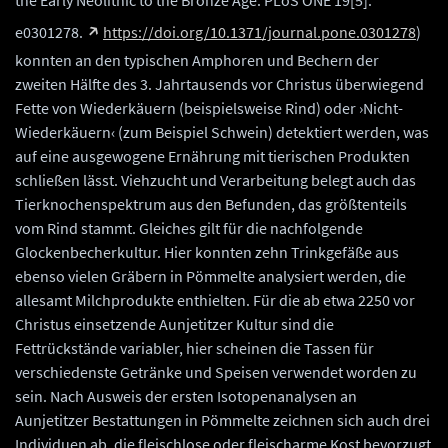
the Early Neolithic to the Bronze Age. PLoS ONE 19[5]:
e0301278.
https://doi.org/10.1371/journal.pone.0301278
)
konnten an den typischen Amphoren und Bechern der
zweiten Hälfte des 3. Jahrtausends vor Christus überwiegend
Fette von Wiederkäuern (beispielsweise Rind) oder ›Nicht-
Wiederkäuern‹ (zum Beispiel Schwein) detektiert werden, was
auf eine ausgewogene Ernährung mit tierischen Produkten
schließen lässt. Viehzucht und Verarbeitung belegt auch das
Tierknochenspektrum aus den Befunden, das größtenteils
vom Rind stammt. Gleiches gilt für die nachfolgende
Glockenbecherkultur. Hier konnten zehn Trinkgefäße aus
ebenso vielen Gräbern in Pömmelte analysiert werden, die
allesamt Milchprodukte enthielten. Für die ab etwa 2250 vor
Christus einsetzende Aunjetitzer Kultur sind die
Fettrückstände variabler, hier scheinen die Tassen für
verschiedenste Getränke und Speisen verwendet worden zu
sein. Nach Ausweis der ersten Isotopenanalysen an
Aunjetitzer Bestattungen in Pömmelte zeichnen sich auch drei
Individuen ab, die fleischlose oder fleischarme Kost bevorzugt