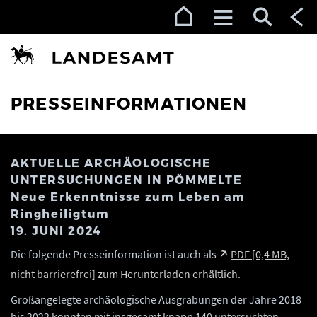
Zur Navigation (Enter)
Zum Inhalt (Enter)
Zum Footer (Enter)
PRESSEINFORMATIONEN
AKTUELLE ARCHÄOLOGISCHE
UNTERSUCHUNGEN IN PÖMMELTE
Neue Erkenntnisse zum Leben am
Ringheiligtum
19. JUNI 2024
Die folgende Presseinformation ist auch als
PDF [0,4 MB,
nicht barrierefrei] zum Herunterladen erhältlich
.
Großangelegte archäologische Ausgrabungen der Jahre 2018
bis 2022 konnten mit insgesamt knapp 140 untersuchten