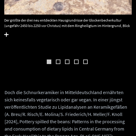
Der größte der drei neu entdeckten Hausgrundrisse der Glockenbecherkultur
(ungefähr 2450 bis 2250 vor Christus) mit dem Ringheiligtum im Hintergrund, Blick
nach Westen. Maße des Gebäudes: 19,75 Meter (Länge) mal 7,35 Meter (maximale
Breite). © Landesamt für Denkmalpflege und Archäologie Sachsen-Anhalt, A.
Leneke.
Doch die Schnurkeramiker in Mitteldeutschland ernährten
sich keinesfalls vegetarisch oder gar vegan. In einer jüngst
veröffentlichten Studie zu Lipidanalysen an Keramikgefäßen
(A. Breu/R. Risch/E. Molina/S. Friederich/H. Meller/F. Knoll
[2024], Pottery spilled the beans: Patterns in the processing
and consumption of dietary lipids in Central Germany from