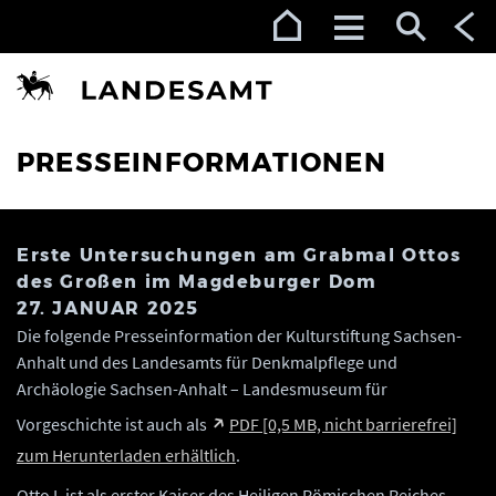
Zur Navigation (Enter)
Zum Inhalt (Enter)
Zum Footer (Enter)
PRESSEINFORMATIONEN
Erste Untersuchungen am Grabmal Ottos
des Großen im Magdeburger Dom
27. JANUAR 2025
Die folgende Presseinformation der Kulturstiftung Sachsen-
Anhalt und des Landesamts für Denkmalpflege und
Archäologie Sachsen-Anhalt – Landesmuseum für
Vorgeschichte ist auch als
PDF [0,5 MB, nicht barrierefrei]
zum Herunterladen erhältlich
.
Otto I. ist als erster Kaiser des Heiligen Römischen Reiches