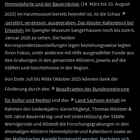
Himmelpforte und der Bauernkrieg‹
(14. März bis 10. August
2025) im Harzmuseum bereits beendet ist, ist die Schau
›zerstört. vergessen. ausgegraben. Das Kloster Kaltenborn bei
Emseloh‹
im Spengler-Museum Sangerhausen noch bis zum 6.
Januar 2026 zu sehen. Die beiden
Korrespondenzausstellungen legen beziehungsweise legten
ihren Fokus, unter anderem mit Hilfe ausgewählter Funde aus
den Grabungen in den genannten Klöstern, jeweils auf die
Stätten und Geschehnisse in der Region.
Von Ende Juli bis Mitte Oktober 2025 können dank der
Förderung durch den
Beauftragten der Bundesregierung
für Kultur und Medien
und das
Land Sachsen-Anhalt
im
Rahmen des Gedenkjahrs ›Gerechtigkeyt. Thomas Müntzer &
500 Jahre Bauernkrieg‹ und mit Unterstützung der Städte
Wernigerode und Allstedt die Forschungsgrabungen in den
ehemaligen Klöstern Himmelpforte und Kaltenborn sowie an
der Mallerbacher Kapelle fortgesetzt werden. Nachdem sich