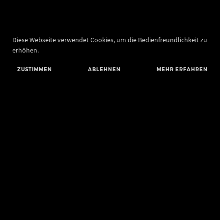
Diese Webseite verwendet Cookies, um die Bedienfreundlichkeit zu
erhöhen.
ZUSTIMMEN
ABLEHNEN
MEHR ERFAHREN
Landesamt für Denkmalpflege und Archäologie Sachsen-Anhalt
Landesmuseum für Vorgeschichte
Richard-Wagner-Straße 9
06114 Halle (Saale)
poststelle@lda.stk.sachsen-anhalt.de
Telefon: +49 345 5247-580
Telefax: +49 345 5247-351
BLUESKY
MASTODON
YOUTUBE
FACEBOOK