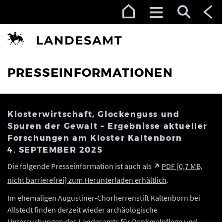
Zur Navigation (Enter)
Zum Inhalt (Enter)
Zum Footer (Enter)
PRESSEINFORMATIONEN
Klosterwirtschaft, Glockenguss und
Spuren der Gewalt – Ergebnisse aktueller
Forschungen am Kloster Kaltenborn
4. SEPTEMBER 2025
Die folgende Presseinformation ist auch als
PDF [0,7 MB,
nicht barrierefrei] zum Herunterladen erhältlich
.
Im ehemaligen Augustiner-Chorherrenstift Kaltenborn bei
Allstedt finden derzeit wieder archäologische
Untersuchungen des Landesamts für Denkmalpflege und