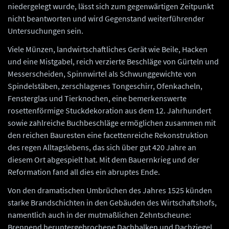
niedergelegt wurde, lässt sich zum gegenwärtigen Zeitpunkt
nicht beantworten und wird Gegenstand weiterführender
Untersuchungen sein.
Viele Münzen, landwirtschaftliches Gerät wie Beile, Hacken
und eine Mistgabel, reich verzierte Beschläge von Gürteln und
Messerscheiden, Spinnwirtel als Schwunggewichte von
Spindelstäben, zerschlagenes Tongeschirr, Ofenkacheln,
Fensterglas und Tierknochen, eine bemerkenswerte
rosettenförmige Stuckdekoration aus dem 12. Jahrhundert
sowie zahlreiche Buchbeschläge ermöglichen zusammen mit
den reichen Bauresten eine facettenreiche Rekonstruktion
des regen Alltagslebens, das sich über gut 420 Jahre an
diesem Ort abgespielt hat. Mit dem Bauernkrieg und der
Reformation fand all dies ein abruptes Ende.
Von den dramatischen Umbrüchen des Jahres 1525 künden
starke Brandschichten in den Gebäuden des Wirtschaftshofs,
namentlich auch in der mutmaßlichen Zehntscheune:
Brennend heruntergebrochene Dachbalken und Dachziegel