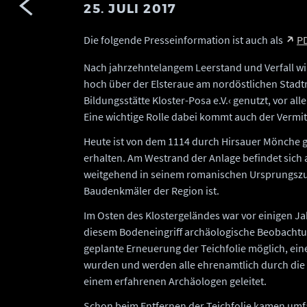
25. JULI 2017
Die folgende Presseinformation ist auch als
P
Nach jahrzehntelangem Leerstand und Verfall wi
hoch über der Elsteraue am nordöstlichen Stadtr
Bildungsstätte Kloster-Posa e.V.‹ genutzt, vor all
Eine wichtige Rolle dabei kommt auch der Vermit
Heute ist von dem 1114 durch Hirsauer Mönche 
erhalten. Am Westrand der Anlage befindet sich 
weitgehend in seinem romanischen Ursprungszus
Baudenkmäler der Region ist.
Im Osten des Klostergeländes war vor einigen Ja
diesem Bodeneingriff archäologische Beobachtung
geplante Erneuerung der Teichfolie möglich, ein
wurden und werden alle ehrenamtlich durch die 
einem erfahrenen Archäologen geleitet.
Schon beim Entfernen der Teichfolie kamen umfa