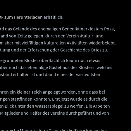
DF zum Herunterladen
erhältlich.
rd das Gelände des ehemaligen Benediktinerklosters Posa,
and von Zeitz gelegen, durch den Verein ›Kultur- und
em aber mit vielfältigen kulturellen Aktivitäten wiederbelebt.
tlung und der Erforschung der Geschichte des Ortes zu.
gegründeten Kloster oberflächlich kaum noch etwas
aber noch das ehemalige Gästehaus des Klosters, welches
tand erhalten ist und damit eines der wertvollsten
hren ein kleiner Teich angelegt worden, ohne dass bei
en stattfinden konnten. Erst jetzt wurde es durch die
en Blick unter den Wasserspiegel zu werfen. Die Arbeiten
Mitglieder und Helfer des Vereins durchgeführt und von
ngreiche Mauerreste zu Tage, die die Erwartungen bei