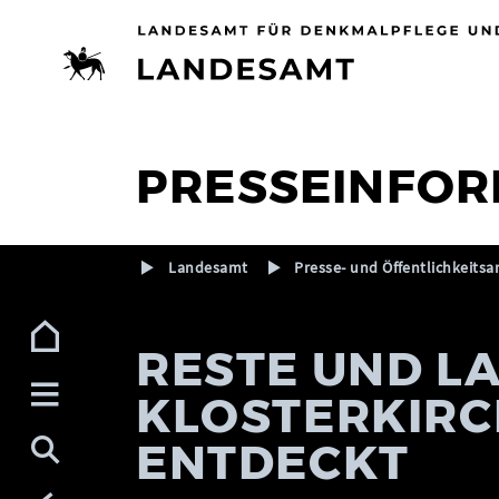
Zur Navigation (Enter)
Zum Inhalt (Enter)
Zum Footer (Enter)
PRESSEINFOR
Landesamt
Presse- und Öffentlichkeitsa
RESTE UND L
KLOSTERKIRC
ENTDECKT