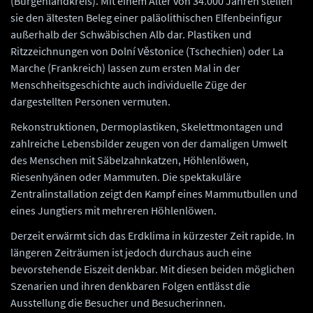
(Burgenlandkreis). Mit einem Alter von 34.000 Jahren stellen
sie den ältesten Beleg einer paläolithischen Elfenbeinfigur
außerhalb der Schwäbischen Alb dar. Plastiken und
Ritzzeichnungen von Dolní Věstonice (Tschechien) oder La
Marche (Frankreich) lassen zum ersten Mal in der
Menschheitsgeschichte auch individuelle Züge der
dargestellten Personen vermuten.
Rekonstruktionen, Dermoplastiken, Skelettmontagen und
zahlreiche Lebensbilder zeugen von der damaligen Umwelt
des Menschen mit Säbelzahnkatzen, Höhlenlöwen,
Riesenhyänen oder Mammuten. Die spektakuläre
Zentralinstallation zeigt den Kampf eines Mammutbullen und
eines Jungtiers mit mehreren Höhlenlöwen.
Derzeit erwärmt sich das Erdklima in kürzester Zeit rapide. In
längeren Zeiträumen ist jedoch durchaus auch eine
bevorstehende Eiszeit denkbar. Mit diesen beiden möglichen
Szenarien und ihren denkbaren Folgen entlässt die
Ausstellung die Besucher und Besucherinnen.