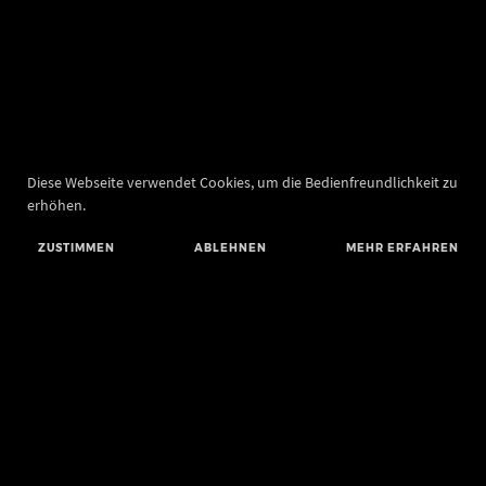
Diese Webseite verwendet Cookies, um die Bedienfreundlichkeit zu
erhöhen.
ZUSTIMMEN
ABLEHNEN
MEHR ERFAHREN
Landesamt für Denkmalpflege und Archäologie Sachsen-Anhalt
Landesmuseum für Vorgeschichte
Richard-Wagner-Straße 9
06114 Halle (Saale)
poststelle@lda.stk.sachsen-anhalt.de
Telefon: +49 345 5247-580
Telefax: +49 345 5247-351
BLUESKY