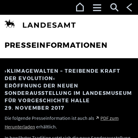
Zur Navigation (Enter)
Zum Inhalt (Enter)
Zum Footer (Enter)
PRESSEINFORMATIONEN
›KLIMAGEWALTEN – TREIBENDE KRAFT
DER EVOLUTION‹
ERÖFFNUNG DER NEUEN
SONDERAUSSTELLUNG IM LANDESMUSEUM
FÜR VORGESCHICHTE HALLE
29. NOVEMBER 2017
Die folgende Presseinformation ist auch als
PDF zum
Herunterladen
erhältlich.
In bewährter Tradition setzt sich die neue Sonderausstellung