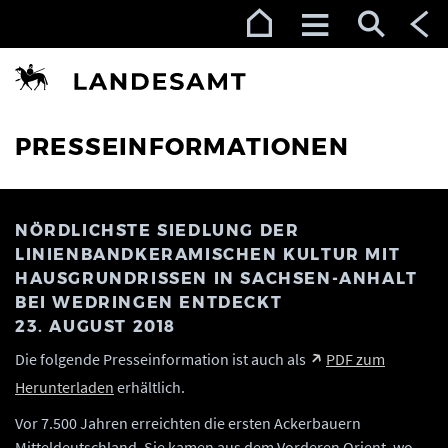
Zur Navigation (Enter)
Zum Inhalt (Enter)
Zum Footer (Enter)
PRESSEINFORMATIONEN
NÖRDLICHSTE SIEDLUNG DER
LINIENBANDKERAMISCHEN KULTUR MIT
HAUSGRUNDRISSEN IN SACHSEN-ANHALT
BEI WEDRINGEN ENTDECKT
23. AUGUST 2018
Die folgende Presseinformation ist auch als
PDF zum
Herunterladen
erhältlich.
Vor 7.500 Jahren erreichten die ersten Ackerbauern
Mitteldeutschland. Sie kamen aus dem Vorderen Orient, wo