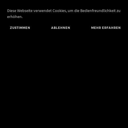
Diese Webseite verwendet Cookies, um die Bedienfreundlichkeit zu
erhöhen.
ZUSTIMMEN
ABLEHNEN
MEHR ERFAHREN
Landesamt für Denkmalpflege und Archäologie Sachsen-Anhalt
Landesmuseum für Vorgeschichte
Richard-Wagner-Straße 9
06114 Halle (Saale)
poststelle@lda.stk.sachsen-anhalt.de
Telefon: +49 345 5247-580
Telefax: +49 345 5247-351
BLUESKY
MASTODON
YOUTUBE
FACEBOOK
INSTAGRAM LANDESMUSEUM
INSTAGRAM LANDESAMT