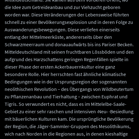
die Idee zum Getreideanbau und zur Viehzucht geboren
worden war. Diese Veränderungen der Lebensweise führten
schnell zu einer Bevölkerungsexplosion und in deren Folge zu
Auswanderungsbewegungen. Diese verliefen einerseits
entlang der Mittelmeerküste, andererseits über den
Schwarzmeerraum und donauaufwärts bis ins Pariser Becken.
Mitteldeutschland mit seinen fruchtbaren Lössböden und den
aufgrund des Harzschattens geringen Regenfällen spielte in
dieser Phase der ersten Ackerbauernkultur eine ganz
besondere Rolle. Hier herrschten fast ähnliche klimatische
Bedingungen wie in der Ursprungsregion der sogenannten
neolithischen Revolution – des Übergangs von Wildbeutertum
zu Pflanzenanbau und Tierhaltung – zwischen Euphrat und
Tigris. So verwundert es nicht, dass es im Mittelelbe-Saale-
Gebiet zu einer sehr raschen und intensiven ›Neu‹ -Besiedlung
mit bäuerlichen Kulturen kam. Die ursprüngliche Bevölkerung
der Region, die Jäger-Sammler-Gruppen des Mesolithikums,
wich nach Norden in die Regionen aus, in denen kieshaltige