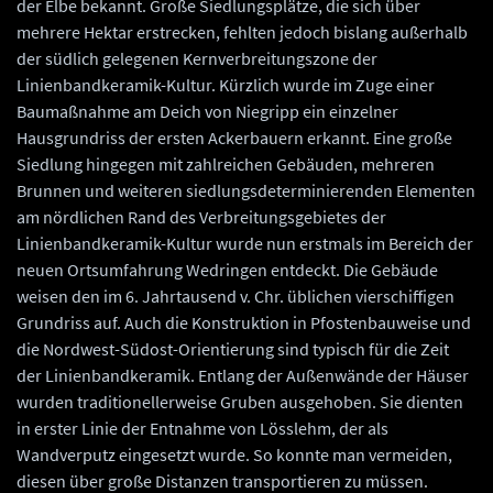
der Elbe bekannt. Große Siedlungsplätze, die sich über
mehrere Hektar erstrecken, fehlten jedoch bislang außerhalb
der südlich gelegenen Kernverbreitungszone der
Linienbandkeramik-Kultur. Kürzlich wurde im Zuge einer
Baumaßnahme am Deich von Niegripp ein einzelner
Hausgrundriss der ersten Ackerbauern erkannt. Eine große
Siedlung hingegen mit zahlreichen Gebäuden, mehreren
Brunnen und weiteren siedlungsdeterminierenden Elementen
am nördlichen Rand des Verbreitungsgebietes der
Linienbandkeramik-Kultur wurde nun erstmals im Bereich der
neuen Ortsumfahrung Wedringen entdeckt. Die Gebäude
weisen den im 6. Jahrtausend v. Chr. üblichen vierschiffigen
Grundriss auf. Auch die Konstruktion in Pfostenbauweise und
die Nordwest-Südost-Orientierung sind typisch für die Zeit
der Linienbandkeramik. Entlang der Außenwände der Häuser
wurden traditionellerweise Gruben ausgehoben. Sie dienten
in erster Linie der Entnahme von Lösslehm, der als
Wandverputz eingesetzt wurde. So konnte man vermeiden,
diesen über große Distanzen transportieren zu müssen.