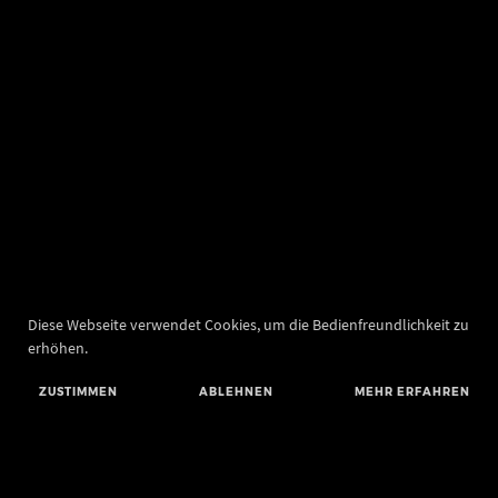
Diese Webseite verwendet Cookies, um die Bedienfreundlichkeit zu
erhöhen.
ZUSTIMMEN
ABLEHNEN
MEHR ERFAHREN
Landesamt für Denkmalpflege und Archäologie Sachsen-Anhalt
Landesmuseum für Vorgeschichte
Richard-Wagner-Straße 9
06114 Halle (Saale)