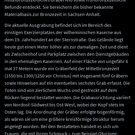
Befunde entdeckt. Sie bereichern die bisher bekannte
Materialbasis zur Bronzezeit in Sachsen-Anhalt.
Die aktuelle Ausgrabung befindet sich im Bereich des
einstigen Exerzierplatzes der wilheminischen Kaserne aus
dem 19. Jahrhundert an der Sternstraße. Das Gelände liegt
heute gut einen Meter höher als zur damaligen Zeit und dient
als Zwischenhof und Parkplatz zwischen den Dienstgebäuden
in den ehemaligen Kasernen. Auf einer Fläche von ungefähr 6
mal 37 Metern wurde ein Gräberfeld der Mittelbronzezeit
(1550 bis 1300/1250 vor Christus) mit insgesamt fünf Gräbern
sowie Hinweisen auf ein eventuelles sechstes Grab erfasst. Die
Toten sind von zierlichem Wuchs und gestreckt auf dem
Rücken liegend bestattet worden. Die Grabausrichtung variiert
von Nordost-Südwest bis Ost-West, wobei der Kopf stets im
Osten lag. Die Anordnung der Gräber erfolgte bogenförmig,
als wären sie um eine größere kreisförmige Struktur herum
angelegt worden. Bei den Bestatteten handelt es sich um
Frauen, die mit ihrem Schmuck – zum Beispiel Ohrringe;