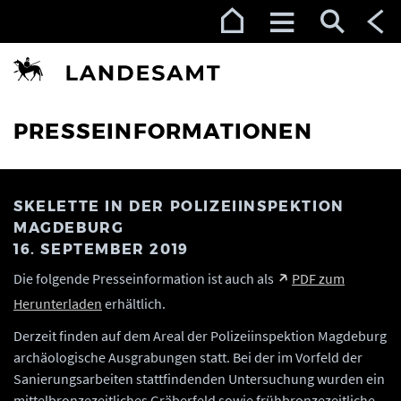
Zur Navigation (Enter)
Zum Inhalt (Enter)
Zum Footer (Enter)
PRESSEINFORMATIONEN
SKELETTE IN DER POLIZEIINSPEKTION
MAGDEBURG
16. SEPTEMBER 2019
Die folgende Presseinformation ist auch als
PDF zum
Herunterladen
erhältlich.
Derzeit finden auf dem Areal der Polizeiinspektion Magdeburg
archäologische Ausgrabungen statt. Bei der im Vorfeld der
Sanierungsarbeiten stattfindenden Untersuchung wurden ein
mittelbronzezeitliches Gräberfeld sowie frühbronzezeitliche