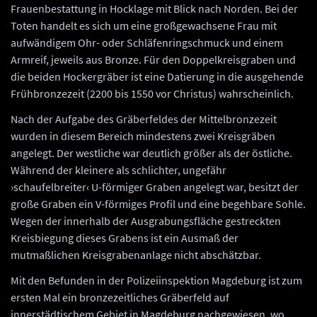
Frauenbestattung in Hocklage mit Blick nach Norden. Bei der
Toten handelt es sich um eine großgewachsene Frau mit
aufwändigem Ohr- oder Schläfenringschmuck und einem
Armreif, jeweils aus Bronze. Für den Doppelkreisgraben und
die beiden Hockergräber ist eine Datierung in die ausgehende
Frühbronzezeit (2200 bis 1550 vor Christus) wahrscheinlich.
Nach der Aufgabe des Gräberfeldes der Mittelbronzezeit
wurden in diesem Bereich mindestens zwei Kreisgräben
angelegt. Der westliche war deutlich größer als der östliche.
Während der kleinere als schlichter, ungefähr
›schaufelbreiter‹ U-förmiger Graben angelegt war, besitzt der
große Graben ein V-förmiges Profil und eine begehbare Sohle.
Wegen der innerhalb der Ausgrabungsfläche gestreckten
Kreisbiegung dieses Grabens ist ein Ausmaß der
mutmaßlichen Kreisgrabenanlage nicht abschätzbar.
Mit den Befunden in der Polizeiinspektion Magdeburg ist zum
ersten Mal ein bronzezeitliches Gräberfeld auf
innerstädtischem Gebiet in Magdeburg nachgewiesen, wo