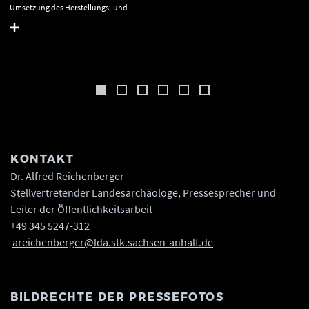
Umsetzung des Herstellungs- und
Bearbeitungsprozesses der Himmelsscheibe. © Landesamt für
Denkmalpflege und Archäologie Sachsen-Anhalt, Karol Schauer.
KONTAKT
Dr. Alfred Reichenberger
Stellvertretender Landesarchäologe, Pressesprecher und
Leiter der Öffentlichkeitsarbeit
+49 345 5247-312
areichenberger@lda.stk.sachsen-anhalt.de
BILDRECHTE DER PRESSEFOTOS