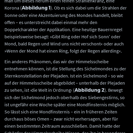
man um dieses herum einen feinen Strahlenkranz, eine
Korona (
). Ob es sich dabei um die Strahlen der
Abbildung 1
Sonne oder eine Akzentuierung des Mondes handelt, bleibt
offen – es unterstreicht dabei einmal mehr den
Doppelcharakter der Applikation. Eine heutige Bauernregel
beispielsweise besagt: »Gibt Ring oder Hof sich Sonn' oder
Mond, bald Regen und Wind uns nicht verschont« oder auch
»Wenn der Mond hat einen Ring, folgt der Regen allerding«.
Ein anderes Phänomen, das wir der Himmelsscheibe
entnehmen können, ist die Stellung des Sichelmondes zu der
Sternkonstellation der Plejaden. Ist ein Sichelmond – so wie
auf der Himmelsscheibe abgebildet – unterhalb der Plejaden
zu sehen, ist ›die Welt in Ordnung‹ (
). Bewegt
Abbildung 2
sich der Sichelmond jedoch oberhalb des Siebengestirns, so
ist ungefähr eine Woche später eine Mondfinsternis möglich.
So lässt sich eine Mondfinsternis – ein in früheren Zeiten
durchaus böses Omen – zwar nicht vorhersagen, aber für
einen bestimmten Zeitraum ausschließen. Damit hatte der
Schöpfer der Himmelsscheibe Wissen, das ihn in besonderer