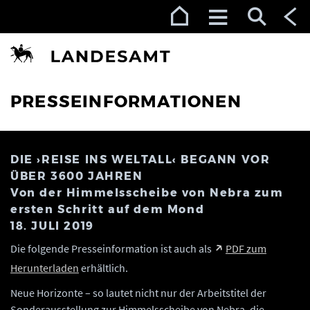
Zur Navigation (Enter)
Zum Inhalt (Enter)
Zum Footer (Enter)
PRESSEINFORMATIONEN
DIE ›REISE INS WELTALL‹ BEGANN VOR
ÜBER 3600 JAHREN
Von der Himmelsscheibe von Nebra zum
ersten Schritt auf dem Mond
18. JULI 2019
Die folgende Presseinformation ist auch als
PDF zum
Herunterladen
erhältlich.
Neue Horizonte – so lautet nicht nur der Arbeitstitel der
Sonderausstellung zur Himmelsscheibe von Nebra, die